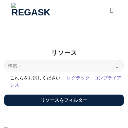
コ
ン
テ
ン
ツ
に
ス
リソース
キ
ッ
プ
これらをお試しください:
レグテック
コンプライア
ンス
リソースをフィルター