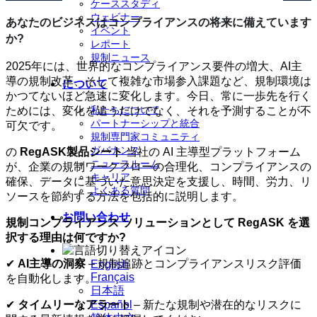
ケーススタディ
ウェビナー
あなたのビジネスはコンプライアンスの将来に備えています
イベント
か?
レポート
規制ニュース
2025年には、世界的なコンプライアンス要件の増大、AI主
導の規制改革、そして複雑な市場参入課題など、規制環境は
について
かつてないほど急速に変化します。今日、常に一歩先を行く
私たちについて
ためには、変化を追うだけでなく、それを予測することが不
パートナーシップと統合
可欠です。
規制専門家コミュニティ
ガバナンス
の
RegASK製品シート
当社の AI 主導型プラットフォーム
ニュースルーム
が、企業の規制ワークフローの合理化、コンプライアンスの
キャリア
確保、データに基づいた意思決定を支援し、時間、労力、リ
よくある質問
ソースを節約する方法を包括的に説明します。
お問い合わせ
規制コンプライアンス ソリューションとして RegASK を選
択する理由は何ですか?
✔
AI主導の洞察
– 規制追跡とコンプライアンスリスク評価
English
Français
を自動化します。
日本語
Español
✔
タイムリーなアラート
– 新たな規制や潜在的なリスクに