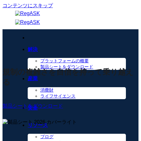
コンテンツにスキップ
解決
プラットフォームの概要
製品シートをダウンロード
規制の複雑さを自信を持って乗り越え
産業
る
消費財
ライフサイエンス
製品シートをダウンロード
安全
リソース
ブログ