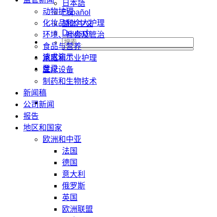
日本語
动物护理
Español
化妆品和个人护理
简体中文
Deutsch
环境、社会及管治
食品与营养
请求演示
家庭和工业护理
登录
医疗设备
制药和生物技术
新闻稿
公司新闻
报告
地区和国家
欧洲和中亚
法国
德国
意大利
俄罗斯
英国
欧洲联盟