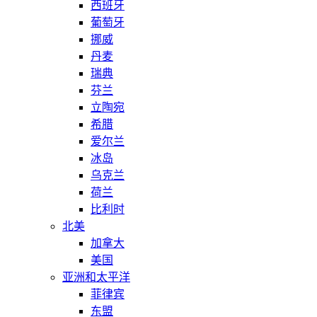
西班牙
葡萄牙
挪威
丹麦
瑞典
芬兰
立陶宛
希腊
爱尔兰
冰岛
乌克兰
荷兰
比利时
北美
加拿大
美国
亚洲和太平洋
菲律宾
东盟