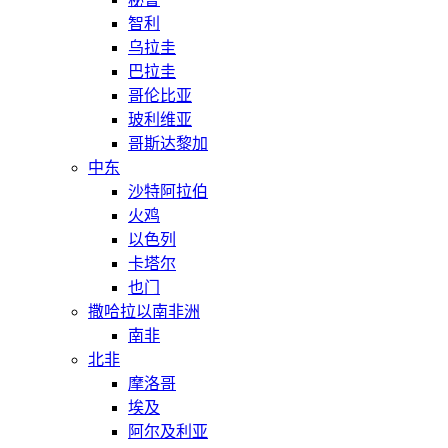
智利
乌拉圭
巴拉圭
哥伦比亚
玻利维亚
哥斯达黎加
中东
沙特阿拉伯
火鸡
以色列
卡塔尔
也门
撒哈拉以南非洲
南非
北非
摩洛哥
埃及
阿尔及利亚