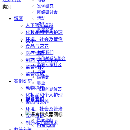
博客
案例研究
类别
网络研讨会
博客
活动
报告
人工智能卓越
监管新闻
化妆品和个人护理
环境、社会及管治
关于
食品与营养
关于我们
医疗设备
伙伴关系与整合
制药与生物技术
监管专家社区
监管科技
治理
监管策略
编辑部
案例研究
职业
动物护理
常见问题解答
化妆品和个人护理
联系我们
食品与营养
环境、社会及管治
医疗设备
English
制药和生物技术
Français
监管新闻