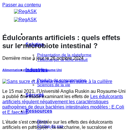
Passer au contenu
Édulcorants artificiels : quels effets
sur le microbiote intestinal ?
Solution
Présentation de la plateforme
Dernière mise à jour le
26 octobre 2024
Télécharger la fiche produit
Industries
Alimentation et nutrition
Royaume-Uni
Produits de consommation
Sciences de la vie
Le 15 mai 2021, l'Université Anglia Ruskin au Royaume-Uni
Sécurité
a publié une étude examinant les effets de
Les édulcorants
artificiels régulent négativement les caractéristiques
pathogènes de deux bactéries intestinales modèles : E.Coli
Ressources
et E.faecalis
.
Blogs
L'étude s'est concentrée sur les effets des édulcorants
Études de cas
artificiels en particulier : la saccharine, le sucralose et