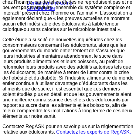
chez l'homme, car de telles études ne reproduisent pas et ne
Demander une démo
peuvent pas reproduire l'ensemble du système complexe et
Se connecter
interactif présent chez l'homme ou l'animal ». L'association a
également déclaré que « les preuves actuelles ne montrent
aucun effet indésirable des édulcorants à faible teneur
calorique ou sans calories sur le microbiote intestinal ».
Cette étude a suscité de nouvelles inquiétudes chez les
consommateurs concernant les édulcorants, alors que les
gouvernements du monde entier tentent de s’assurer que
leurs industries alimentaires abandonnent le sucre dans
leurs produits alimentaires et leurs boissons, au profit de
reformuler leurs produits avec des additifs autorisés tels que
les édulcorants, de manière à tenter de lutter contre la crise
de l’obésité et du diabète. Si l’industrie alimentaire du monde
entier continue à utiliser davantage d’édulcorants dans les
aliments que de sucre, il est essentiel que ces derniers
soient étudiés plus en détail et que les gouvernements aient
une meilleure connaissance des effets des édulcorants par
rapport au sucre dans les aliments et les boissons, afin de
mieux comprendre les implications à long terme de ces deux
éléments sur notre santé.
Contactez RegASK pour en savoir plus sur la réglementation
relative aux édulcorants.
Contactez les experts de RegASK.