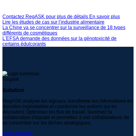
Contactez RegASK pour plus de détails
En savoir plus
Lire les études de cas sur l'industrie alimentaire
La Chine va se concentrer sur la surveillance de 18 types
différents de cosmétiques
L'EFSA demande des données sur la génotoxicité de
certains édulcorants
Solution
RegASK analyse les signaux, transforme les informations en
données exploitables et coordonne les actions qui en
découlent. Optimisez les flux de travail, favorisez la
collaboration d'équipe et permettez à vos collaborateurs de
se concentrer sur les tâches stratégiques.
Notre solution