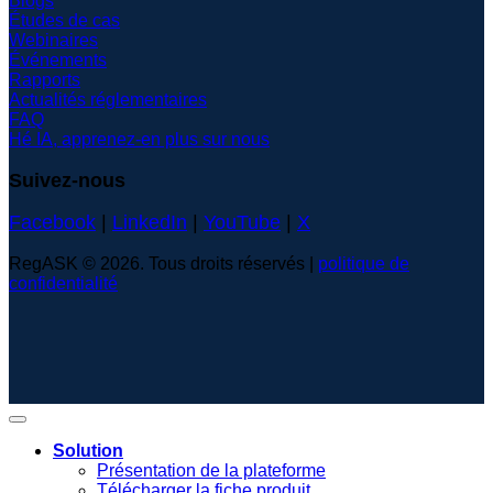
Blogs
Études de cas
Webinaires
Événements
Rapports
Actualités réglementaires
FAQ
Hé IA, apprenez-en plus sur nous
Suivez-nous
Facebook
|
LinkedIn
|
YouTube
|
X
RegASK © 2026. Tous droits réservés |
politique de
confidentialité
Solution
Présentation de la plateforme
Télécharger la fiche produit