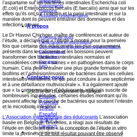
Webinaires
l'aspartame sur les bactéries intestinales Escherichia coli
Événements
(E.coli) et Enterococcus faecalis (E.faecalis) ainsi que sur les
Rapports
effets qu'ils ont sur l'intestin et la paroi intestinale et sur la
Actualités réglementaires
manière dont ils peuvent entraîner des dommages et des
infections graves.
À propos
Le Dr Havovi Chichger, maître de conférences et auteur de
À propos de nous
l’étude, a déclaré que « l’étude a montré pour la première
Partenariats et intégrations
fois que certains des édulcorants les plus couramment
Communauté d'experts en réglementation
présents dans les aliments et les boissons peuvent
Gouvernance
Rédaction
transformer des bactéries intestinales normales et
Carrières
considérées comme « saines » en pathogènes dans le corps
FAQ
humain. Cela peut entraîner une plus grande formation de
biofilms et l’adhésion/invasion de bactéries dans les cellules
Contactez-nous
intestinales humaines, ce qui peut conduire à une septicémie
et à une défaillance multiviscérale ». Il a également ajouté
que « la consommation d’édulcorants artificiels suscite de
nombreuses inquiétudes, certaines études montrant qu’ils
English
peuvent affecter la couche de bactéries qui soutient l’intestin
Français
et le microbiote intestinal ».
日本語
Español
L'Association internationale des édulcorants
L'association
简体中文
basée en Belgique, Bruxelles, a réagi aux résultats de
Deutsch
l'étude en déclarant que « la conception de l'étude in vitro
limite la pertinence de tout résultat pouvant être observé