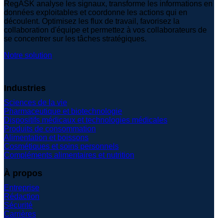
RegASK analyse les signaux, transforme les informations en
données exploitables et coordonne les actions qui en
découlent. Optimisez les flux de travail, favorisez la
collaboration d'équipe et permettez à vos collaborateurs de
se concentrer sur les tâches stratégiques.
Notre solution
Industries
Sciences de la vie
Pharmaceutique et biotechnologie
Dispositifs médicaux et technologies médicales
Produits de consommation
Alimentation et boissons
Cosmétiques et soins personnels
Compléments alimentaires et nutrition
À propos
Entreprise
Rédaction
Sécurité
Carrières