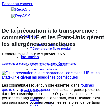
Passer au contenu
De la précaution à la transparence :
comment l'UE et les États-Unis gèrent
Solution
les allergènes cosmétiques
Présentation de la plateforme
Télécharger la fiche produit
Dernière mise à jour le
5 janvier 2026
Industries
Cosmétiques et soins personnels
Actualités réglementaires
Produits de consommation
Sciences de la vie
Sécurité
Les cosmétiques jouent un rôle essentiel dans
routines
quotidiennes de soins personnels
Les allergènes présents
Ressources
dans les cosmétiques sont utilisés par des millions de
personnes dans le monde. Cependant, leur utilisation n'est
Blogs
pas sans risque pour les personnes sensibles, car certains
Études de cas