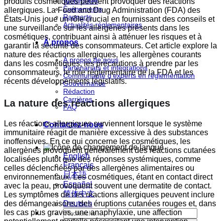
produits cosmétiques peuvent provoquer des réactions
Webinaires
Événements
allergiques. La Food and Drug Administration (FDA) des
Rapports
États-Unis joue un rôle crucial en fournissant des conseils et
Actualités réglementaires
une surveillance sur les allergènes présents dans les
cosmétiques, contribuant ainsi à atténuer les risques et à
À propos
garantir la sécurité des consommateurs. Cet article explore la
nature des réactions allergiques, les allergènes courants
À propos de nous
dans les cosmétiques, les précautions à prendre par les
Partenariats et intégrations
consommateurs, le rôle réglementaire de la FDA et les
Communauté d'experts en réglementation
récents développements législatifs.
Gouvernance
Rédaction
Carrières
La nature des réactions allergiques
FAQ
Les réactions allergiques surviennent lorsque le système
Contactez-nous
immunitaire réagit de manière excessive à des substances
inoffensives. En ce qui concerne les cosmétiques, les
allergènes provoquent généralement des réactions cutanées
English
localisées plutôt que des réponses systémiques, comme
Français
celles déclenchées par des allergènes alimentaires ou
日本語
environnementaux. Les cosmétiques, étant en contact direct
Español
avec la peau, provoquent souvent une dermatite de contact.
简体中文
Les symptômes de ces réactions allergiques peuvent inclure
des démangeaisons, des éruptions cutanées rouges et, dans
Deutsch
les cas plus graves, une anaphylaxie, une affection