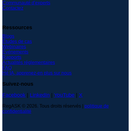
Communauté d'experts
Contactez
Ressources
Blogs
Études de cas
Webinaires
Événements
Rapports
Actualités réglementaires
FAQ
Hé IA, apprenez-en plus sur nous
Suivez-nous
Facebook
|
LinkedIn
|
YouTube
|
X
RegASK © 2026. Tous droits réservés |
politique de
confidentialité