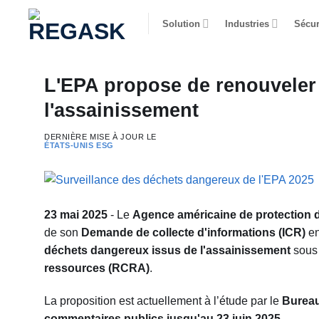
Passer
Solution
Industries
Sécur
au
contenu
L'EPA propose de renouveler 
l'assainissement
DERNIÈRE MISE À JOUR LE
ÉTATS-UNIS
ESG
23 mai 2025
- Le
Agence américaine de protection 
de son
Demande de collecte d'informations (ICR)
en
déchets dangereux issus de l'assainissement
sous
ressources (RCRA)
.
La proposition est actuellement à l’étude par le
Bureau
commentaires publics jusqu'au 23 juin 2025
.