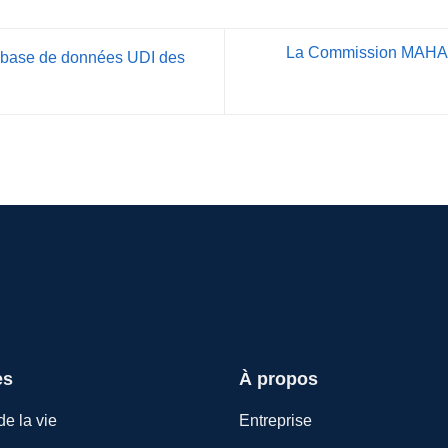
La Commission MAHA pu
a base de données UDI des
es
À propos
e la vie
Entreprise