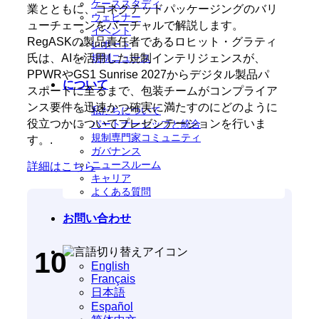
ケーススタディ
業とともに、コネクテッドパッケージングのバリ
ウェビナー
ューチェーンをバーチャルで解説します。
イベント
RegASKの製品責任者であるロヒット・グラティ
レポート
規制ニュース
氏は、AIを活用した規制インテリジェンスが、
PPWRやGS1 Sunrise 2027からデジタル製品パ
について
スポートに至るまで、包装チームがコンプライア
ンス要件を迅速かつ確実に満たすのにどのように
私たちについて
役立つかについてプレゼンテーションを行いま
パートナーシップと統合
規制専門家コミュニティ
す。.
ガバナンス
ニュースルーム
詳細はこちら
キャリア
よくある質問
お問い合わせ
10
English
Français
日本語
Español