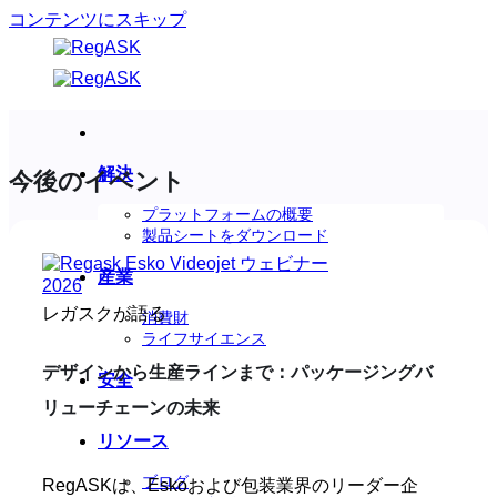
コンテンツにスキップ
解決
今後のイベント
プラットフォームの概要
製品シートをダウンロード
産業
レガスクが語る
消費財
ライフサイエンス
デザインから生産ラインまで：パッケージングバ
安全
リューチェーンの未来
リソース
ブログ
RegASKは、Eskoおよび包装業界のリーダー企