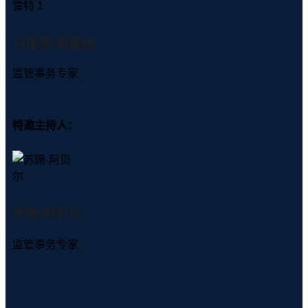
马里恩·佩雷特
监管事务专家
特邀主持人：
苏珊·阿贝尔
监管事务专家