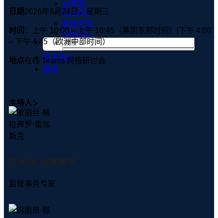
日本語
日期
2026年6月24日，星期三
Español
简体中文
时间
：上午 10:00 – 上午 10:45（美国东部时间）|下午 4:00
Deutsch
– 下午 4:45（欧洲中部时间）
请求演示
地点
在线 Teams 网络研讨会
登录
主持人：
艾丽丝·格雷弗罗
监管事务专家