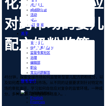
化规则：如何应
博客
案例研究
网络研讨会
活动
对跨市场的婴儿
报告
监管新闻
关于
配方奶粉监管
关于我们
伙伴关系与整合
监管专家社区
治理
编辑部
职业
常见问题解答
45分钟，探索全球市场如何监管新型婴儿配方奶粉成分，以
联系我们
及如何成功将其推向市场。从不同的证据要求到针对特定市
场的审批途径，学习如何自信应对复杂的监管环境。一种成
分，多种途径，更明智的市场准入。.
English
Français