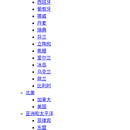
西班牙
葡萄牙
挪威
丹麦
瑞典
芬兰
立陶宛
希腊
爱尔兰
冰岛
乌克兰
荷兰
比利时
北美
加拿大
美国
亚洲和太平洋
菲律宾
东盟