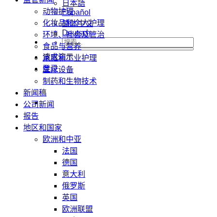
日本語
动物护理
Español
化妆品和个人护理
简体中文
Deutsch
环境、社会及管治
食品与营养
请求演示
家庭和工业护理
登录
医疗设备
制药和生物技术
新闻稿
公司新闻
报告
地区和国家
欧洲和中亚
法国
德国
意大利
俄罗斯
英国
欧洲联盟