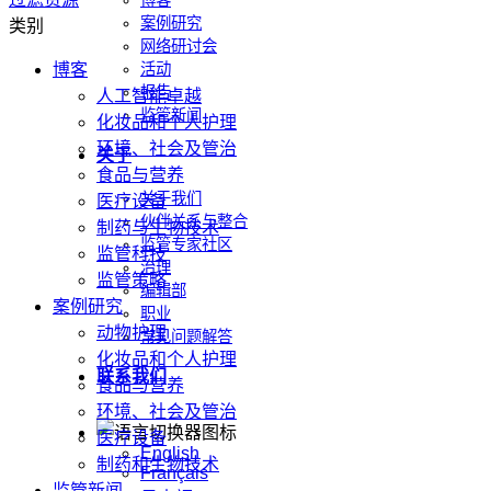
博客
案例研究
类别
网络研讨会
博客
活动
报告
人工智能卓越
监管新闻
化妆品和个人护理
环境、社会及管治
关于
食品与营养
关于我们
医疗设备
伙伴关系与整合
制药与生物技术
监管专家社区
监管科技
治理
监管策略
编辑部
案例研究
职业
动物护理
常见问题解答
化妆品和个人护理
联系我们
食品与营养
环境、社会及管治
医疗设备
English
制药和生物技术
Français
监管新闻