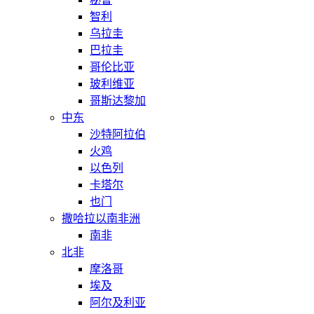
智利
乌拉圭
巴拉圭
哥伦比亚
玻利维亚
哥斯达黎加
中东
沙特阿拉伯
火鸡
以色列
卡塔尔
也门
撒哈拉以南非洲
南非
北非
摩洛哥
埃及
阿尔及利亚