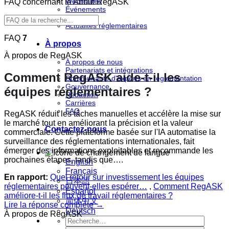
Webinaires
FAQ concernant le About RegASK
Événements
Rapports
Actualités réglementaires
FAQ
7
À propos
À propos de RegASK
À propos de nous
Partenariats et intégrations
Comment RegASK aide-t-il les
Communauté d'experts en réglementation
Gouvernance
équipes réglementaires ?
Rédaction
Carrières
FAQ
RegASK réduit les tâches manuelles et accélère la mise sur
le marché tout en améliorant la précision et la valeur
Contactez-nous
commerciale. Cette plateforme basée sur l'IA automatise la
surveillance des réglementations internationales, fait
émerger des informations exploitables et recommande les
prochaines étapes, tandis que….
English
Français
En rapport:
Quel retour sur investissement les équipes
日本語
réglementaires peuvent-elles espérer…
,
Comment RegASK
Español
améliore-t-il les flux de travail réglementaires ?
简体中文
Lire la réponse complète →
Deutsch
À propos de RegASK