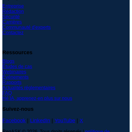
Entreprise
Rédaction
Sécurité
Carrières
Communauté d'experts
Contactez
Ressources
Blogs
Études de cas
Webinaires
Événements
Rapports
Actualités réglementaires
FAQ
Hé IA, apprenez-en plus sur nous
Suivez-nous
Facebook
|
LinkedIn
|
YouTube
|
X
RegASK © 2026. Tous droits réservés |
politique de