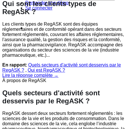
Qui sont les clients types de
Demander une démo
Se connecter
RegASK ?
Les clients types de RegASK sont des équipes
réglementaires et de conformité opérant dans des secteurs
fortement réglementés, couvrant les affaires réglementaires,
l'assurance qualité, la gestion des risques et la conformité,
ainsi que la pharmacovigilance. RegASK accompagne des
organisations du secteur des sciences de la vie (industrie
pharmaceutique, etc.)...
En rapport:
Quels secteurs d'activité sont desservis par le
RegASK ?
,
Qui est RegASK ?
Lire la réponse complète →
À propos de RegASK
Quels secteurs d'activité sont
desservis par le RegASK ?
RegASK dessert deux secteurs fortement réglementés : les
sciences de la vie et les produits de consommation. Dans le
domaine des sciences de la vie, cela englobe l’industrie
pharmaceutique, biopharmaceutique et biotechnologique, la