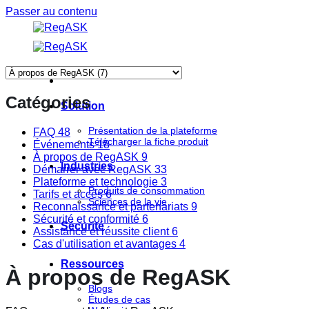
Passer au contenu
Catégories
Solution
Présentation de la plateforme
FAQ
48
Télécharger la fiche produit
Événements
18
À propos de RegASK
9
Industries
Démarrer avec RegASK
33
Plateforme et technologie
3
Produits de consommation
Tarifs et accès
6
Sciences de la vie
Reconnaissance et partenariats
9
Sécurité et conformité
6
Sécurité
Assistance et réussite client
6
Cas d'utilisation et avantages
4
Ressources
À propos de RegASK
Blogs
Études de cas