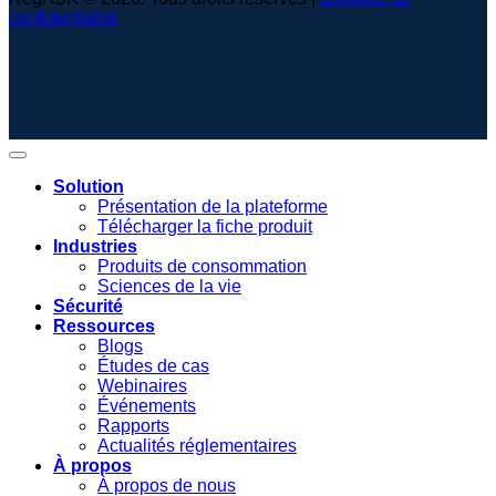
confidentialité
Solution
Présentation de la plateforme
Télécharger la fiche produit
Industries
Produits de consommation
Sciences de la vie
Sécurité
Ressources
Blogs
Études de cas
Webinaires
Événements
Rapports
Actualités réglementaires
À propos
À propos de nous