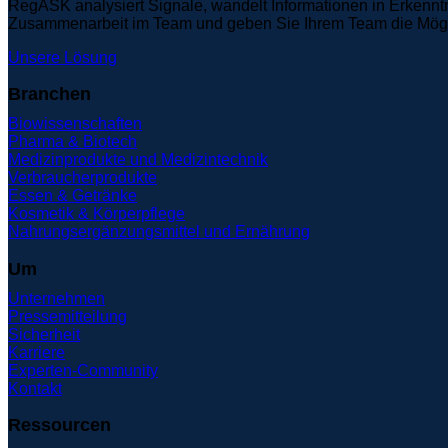
RegASK analysiert Signale, wandelt Informationen in Erkennt
Zusammenarbeit im Team und geben Sie Ihrem Team die Möglich
Unsere Lösung
Branchen
Biowissenschaften
Pharma & Biotech
Medizinprodukte und Medizintechnik
Verbraucherprodukte
Essen & Getränke
Kosmetik & Körperpflege
Nahrungsergänzungsmittel und Ernährung
Um
Unternehmen
Pressemitteilung
Sicherheit
Karriere
Experten-Community
Kontakt
Ressourcen