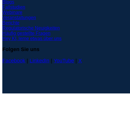
Blogs
Fallstudien
Webinare
Veranstaltungen
Berichte
Regulatorische Neuigkeiten
Häufig gestellte Fragen
Hey KI, lerne etwas über uns
Folgen Sie uns
Facebook
|
LinkedIn
|
YouTube
|
X
Lösung
Plattformübersicht
Produktdatenblatt herunterladen