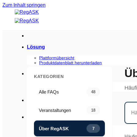
Zum Inhalt springen
Lösung
Plattformübersicht
Produktdatenblatt herunterladen
Ü
Branchen
KATEGORIEN
Verbraucherprodukte
Häuf
Biowissenschaften
Alle FAQs
48
Sicherheit
Veranstaltungen
18
Ressourcen
Blogs
Über RegASK
7
Fallstudien
Häufig