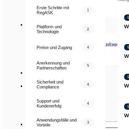
Webinare
Veranstaltungen
Erste Schritte mit
Berichte
1
RegASK
Regulatorische Neuigkeiten
Um
W
Plattform und
2
Technologie
Über uns
Partnerschaften und Integrationen
Re
Expertengemeinschaft für Regulierungsfragen
Preise und Zugang
4
Governance
Ge
Pressemitteilung
W
Vo
Karriere
FAQs
Anerkennung und
5
Partnerschaften
Di
Kontaktieren Sie uns
di
Sicherheit und
4
W
ab
Compliance
English
Français
Re
Support und
日本語
4
Kundenerfolg
Español
um
简体中文
W
Au
Deutsch
Anwendungsfälle und
3
Vorteile