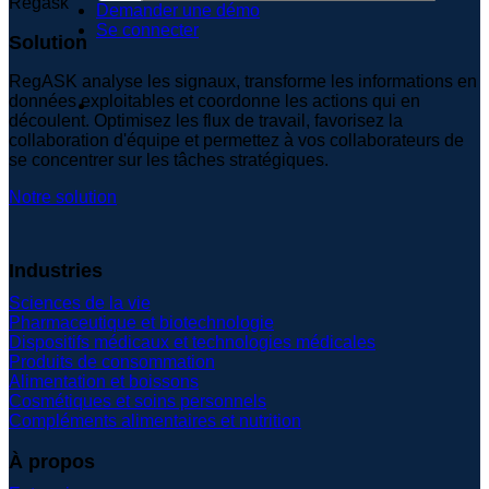
Demander une démo
Se connecter
Solution
RegASK analyse les signaux, transforme les informations en
données exploitables et coordonne les actions qui en
découlent. Optimisez les flux de travail, favorisez la
collaboration d'équipe et permettez à vos collaborateurs de
se concentrer sur les tâches stratégiques.
Notre solution
Industries
Sciences de la vie
Pharmaceutique et biotechnologie
Dispositifs médicaux et technologies médicales
Produits de consommation
Alimentation et boissons
Cosmétiques et soins personnels
Compléments alimentaires et nutrition
À propos