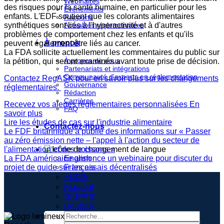
Webinaires
des risques pour la santé humaine, en particulier pour les
Événements
enfants. L'EDF soutient que les colorants alimentaires
Rapports
synthétiques sont liés à l'hyperactivité et à d'autres
Actualités réglementaires
problèmes de comportement chez les enfants et qu'ils
À propos
peuvent également être liés au cancer.
La FDA sollicite actuellement les commentaires du public sur
À propos de nous
la pétition, qui seront examinés avant toute prise de décision.
Partenariats et intégrations
Communauté d'experts en réglementation
Contactez RegASK pour en savoir plus sur les changements
Gouvernance
réglementaires.
Rédaction
Carrières
Recevez vos alertes réglementaires personnalisées
En
FAQ
savoir plus
Lire les études de cas sur l'industrie alimentaire
Contactez-nous
Le FDF britannique a publié des informations sur « Passer
au zéro émission nette – l'appel à l'action du secteur de
l'alimentation et des boissons »
La FDA américaine annonce un webinaire pour discuter du
English
projet de guide sur les essais décentralisés
Français
日本語
Español
简体中文
Deutsch