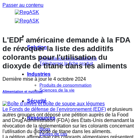
Passer au contenu
L'EDF américaine demande à la FDA
de révoquer la liste des additifs
Solution
colorants pour l'utilisation du
Présentation de la plateforme
Télécharger la fiche produit
dioxyde de titane dans les aliments
Industries
Dernière mise à jour le
4 octobre 2024
Produits de consommation
Sciences de la vie
Alimentation et nutrition
Sécurité
Le Fonds de défense de l'environnement (EDF)
et plusieurs
autres groupes ont déposé une pétition auprès de la Food
Ressources
and Drug Administration (FDA) des États-Unis demandant la
révocation de la réglementation sur les colorants concernant
Blogs
l'utilisation du dioxyde de titane dans les aliments.
Études de cas
La pétition affirme que ces colorants alimentaires présentent