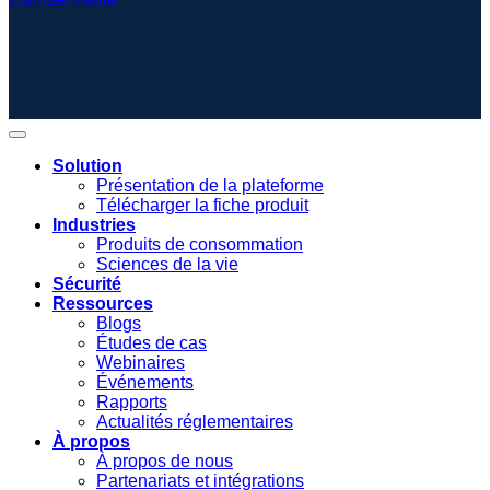
Solution
Présentation de la plateforme
Télécharger la fiche produit
Industries
Produits de consommation
Sciences de la vie
Sécurité
Ressources
Blogs
Études de cas
Webinaires
Événements
Rapports
Actualités réglementaires
À propos
À propos de nous
Partenariats et intégrations