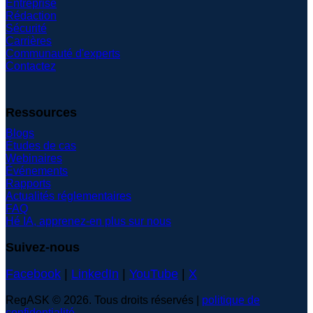
Entreprise
Rédaction
Sécurité
Carrières
Communauté d'experts
Contactez
Ressources
Blogs
Études de cas
Webinaires
Événements
Rapports
Actualités réglementaires
FAQ
Hé IA, apprenez-en plus sur nous
Suivez-nous
Facebook
|
LinkedIn
|
YouTube
|
X
RegASK © 2026. Tous droits réservés |
politique de
confidentialité