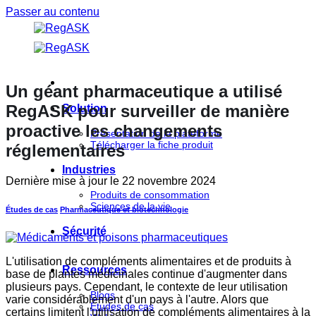
Passer au contenu
Un géant pharmaceutique a utilisé
RegASK pour surveiller de manière
Solution
proactive les changements
Présentation de la plateforme
Télécharger la fiche produit
réglementaires
Industries
Dernière mise à jour le
22 novembre 2024
Produits de consommation
Sciences de la vie
Études de cas
Pharmaceutique et biotechnologie
Sécurité
L'utilisation de compléments alimentaires et de produits à
Ressources
base de plantes médicinales continue d'augmenter dans
plusieurs pays. Cependant, le contexte de leur utilisation
Blogs
varie considérablement d'un pays à l'autre. Alors que
Études de cas
certains limitent l'utilisation de compléments alimentaires à la