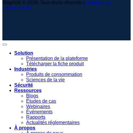
RegASK © 2026. Tous droits réservés |
politique de
confidentialité
Solution
Présentation de la plateforme
Télécharger la fiche produit
Industries
Produits de consommation
Sciences de la vie
Sécurité
Ressources
Blogs
Études de cas
Webinaires
Événements
Rapports
Actualités réglementaires
À propos