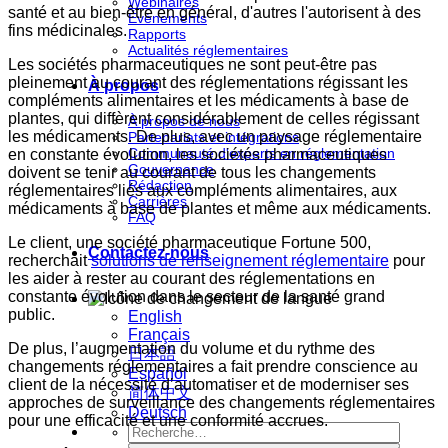
Webinaires
santé et au bien-être en général, d'autres l'autorisent à des
Événements
fins médicinales.
Rapports
Actualités réglementaires
Les sociétés pharmaceutiques ne sont peut-être pas
pleinement au courant des réglementations régissant les
À propos
compléments alimentaires et les médicaments à base de
plantes, qui diffèrent considérablement de celles régissant
À propos de nous
les médicaments. De plus, avec un paysage réglementaire
Partenariats et intégrations
Communauté d'experts en réglementation
en constante évolution, les sociétés pharmaceutiques
Gouvernance
doivent se tenir au courant de tous les changements
Rédaction
réglementaires liés aux compléments alimentaires, aux
Carrières
médicaments à base de plantes et même aux médicaments.
FAQ
Le client, une société pharmaceutique Fortune 500,
Contactez-nous
recherchait
solutions de renseignement réglementaire
pour
les aider à rester au courant des réglementations en
constante évolution dans le secteur de la santé grand
public.
English
Français
De plus, l’augmentation du volume et du rythme des
日本語
changements réglementaires a fait prendre conscience au
Español
client de la nécessité d’automatiser et de moderniser ses
简体中文
approches de surveillance des changements réglementaires
Deutsch
pour une efficacité et une conformité accrues.