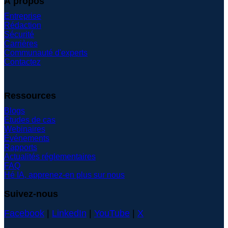
À propos
Entreprise
Rédaction
Sécurité
Carrières
Communauté d'experts
Contactez
Ressources
Blogs
Études de cas
Webinaires
Événements
Rapports
Actualités réglementaires
FAQ
Hé IA, apprenez-en plus sur nous
Suivez-nous
Facebook
|
LinkedIn
|
YouTube
|
X