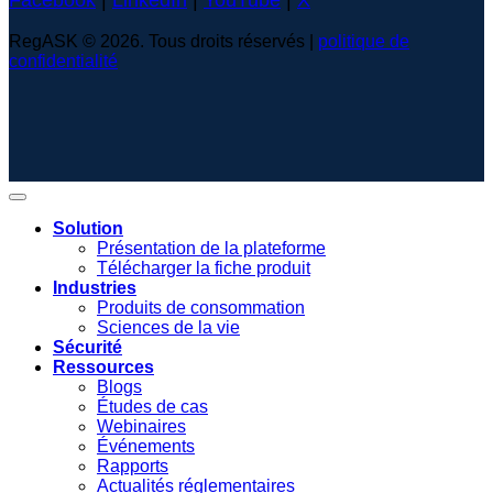
RegASK © 2026. Tous droits réservés |
politique de
confidentialité
Solution
Présentation de la plateforme
Télécharger la fiche produit
Industries
Produits de consommation
Sciences de la vie
Sécurité
Ressources
Blogs
Études de cas
Webinaires
Événements
Rapports
Actualités réglementaires