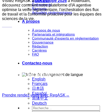
Visitez RegASK à
Webinaires
DIA Europe 2026
à Rotterdam,
Événements
découvrez comment notre plateforme d'IA agentive
Rapports
optimise la veille réglementaire, l'orchestration des flux
Actualités réglementaires
de travail et la conformité proactive pour les équipes des
sciences de la vie.
À propos
À propos de nous
Partenariats et intégrations
Communauté d'experts en réglementation
DATES
Gouvernance
Rédaction
24-26 mars 2026
Carrières
FAQ
Contactez-nous
LIEU
Centre de congrès Rotterdam Ahoy
English
Français
日本語
Español
Prendre rendez-vous avec RegASK→
简体中文
Deutsch