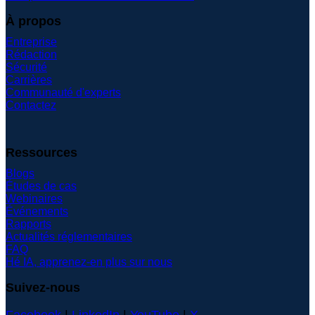
À propos
Entreprise
Rédaction
Sécurité
Carrières
Communauté d'experts
Contactez
Ressources
Blogs
Études de cas
Webinaires
Événements
Rapports
Actualités réglementaires
FAQ
Hé IA, apprenez-en plus sur nous
Suivez-nous
Facebook
|
LinkedIn
|
YouTube
|
X