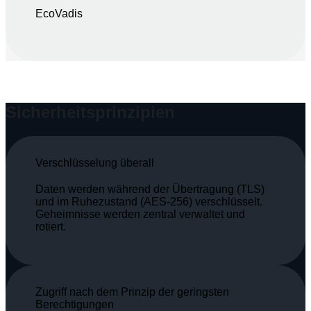
EcoVadis
Sicherheitsprinzipien
Verschlüsselung überall
Daten werden während der Übertragung (TLS)
und im Ruhezustand (AES‑256) verschlüsselt.
Geheimnisse werden zentral verwaltet und
rotiert.
Zugriff nach dem Prinzip der geringsten
Berechtigungen