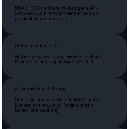
RBAC, SSO und bereichsbezogene API-
Schlüssel. Administratoraktionen werden
protokolliert und überprüft.
Gehärtete Infrastruktur
Netzwerksegmentierung, WAF, verwaltetes
Kubernetes und regelmäßiges Patchen.
Konformität durch Design
Unterstützt durch zertifizierte ISMS- und KI-
Managementprozesse. Kontinuierliche
Kontrollüberwachung.