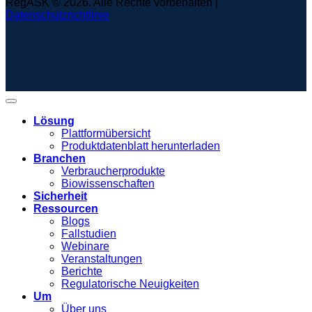
RegASK © 2026. Alle Rechte vorbehalten |
Datenschutzrichtlinie
Lösung
Plattformübersicht
Produktdatenblatt herunterladen
Branchen
Verbraucherprodukte
Biowissenschaften
Sicherheit
Ressourcen
Blogs
Fallstudien
Webinare
Veranstaltungen
Berichte
Regulatorische Neuigkeiten
Um
Über uns