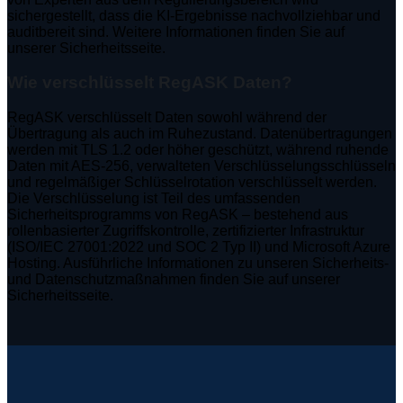
sichergestellt, dass die KI-Ergebnisse nachvollziehbar und
auditbereit sind. Weitere Informationen finden Sie auf
unserer Sicherheitsseite.
Wie verschlüsselt RegASK Daten?
RegASK verschlüsselt Daten sowohl während der
Übertragung als auch im Ruhezustand. Datenübertragungen
werden mit TLS 1.2 oder höher geschützt, während ruhende
Daten mit AES-256, verwalteten Verschlüsselungsschlüsseln
und regelmäßiger Schlüsselrotation verschlüsselt werden.
Die Verschlüsselung ist Teil des umfassenden
Sicherheitsprogramms von RegASK – bestehend aus
rollenbasierter Zugriffskontrolle, zertifizierter Infrastruktur
(ISO/IEC 27001:2022 und SOC 2 Typ II) und Microsoft Azure
Hosting. Ausführliche Informationen zu unseren Sicherheits-
und Datenschutzmaßnahmen finden Sie auf unserer
Sicherheitsseite.