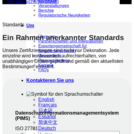
Webinare
Sie das Sicherheitsteam
Veranstaltungen
Berichte
Regulatorische Neuigkeiten
Standards
Um
Ein Rahmen anerkannter Standards
Über uns
Partnerschaften und Integrationen
Expertengemeinschaft für
Unsere Zertifizierungen sind nicht nur Dekoration. Jede
Regulierungsfragen
Governance
einzelne wird kontinuierlich aufrechterhalten, von
Pressemitteilung
unabhängigen Dritten geprüft und gemäß den aktuellsten
Karriere
Bestimmungen erneuert.
FAQs
Kontaktieren Sie uns
English
Français
日本語
Datenschutzinformationsmanagementsystem
Español
(PIMS)
简体中文
Deutsch
ISO 27701