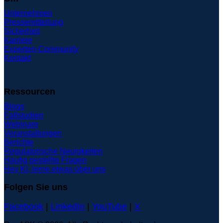
Unternehmen
Pressemitteilung
Sicherheit
Karriere
Experten-Community
Kontakt
Ressourcen
Blogs
Fallstudien
Webinare
Veranstaltungen
Berichte
Regulatorische Neuigkeiten
Häufig gestellte Fragen
Hey KI, lerne etwas über uns
Folgen Sie uns
Facebook
|
LinkedIn
|
YouTube
|
X