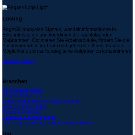
Lösung
RegASK analysiert Signale, wandelt Informationen in
Erkenntnisse um und koordiniert die nachfolgenden
Maßnahmen. Optimieren Sie Arbeitsabläufe, fördern Sie die
Zusammenarbeit im Team und geben Sie Ihrem Team die
Möglichkeit, sich auf strategische Aufgaben zu konzentrieren.
Unsere Lösung
Branchen
Biowissenschaften
Pharma & Biotech
Medizinprodukte und Medizintechnik
Verbraucherprodukte
Essen & Getränke
Kosmetik & Körperpflege
Nahrungsergänzungsmittel und Ernährung
Um