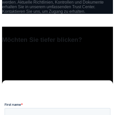
werden. Aktuelle Richtlinien, Kontrollen und Dokumente
erhalten Sie in unserem umfassenden Trust Center.
Kontaktieren Sie uns, um Zugang zu erhalten.
Vertrauenszentrum
Möchten Sie tiefer blicken?
Unser Trust Center enthält aktuelle Prüfberichte,
Kontrollnachweise, Offenlegungen von Unterauftragnehmern
und Richtliniendokumente. Wir stellen diese Informationen
Interessenten und Kunden unter Einhaltung einer
Vertraulichkeitsvereinbarung zur Verfügung – in der Regel
innerhalb eines Werktages nach Anfrage.