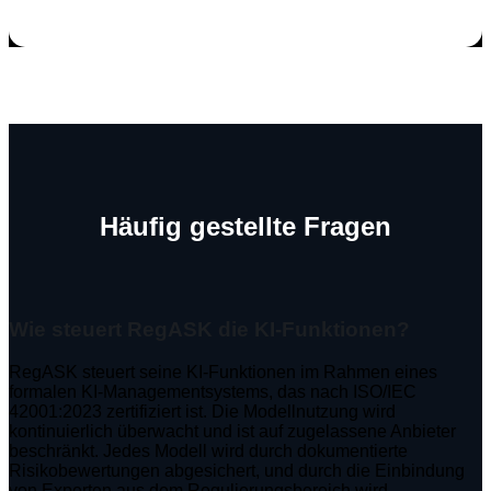
Häufig gestellte Fragen
Wie steuert RegASK die KI-Funktionen?
RegASK steuert seine KI-Funktionen im Rahmen eines
formalen KI-Managementsystems, das nach ISO/IEC
42001:2023 zertifiziert ist. Die Modellnutzung wird
kontinuierlich überwacht und ist auf zugelassene Anbieter
beschränkt. Jedes Modell wird durch dokumentierte
Risikobewertungen abgesichert, und durch die Einbindung
von Experten aus dem Regulierungsbereich wird