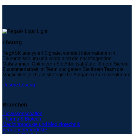
Lösung
RegASK analysiert Signale, wandelt Informationen in
Erkenntnisse um und koordiniert die nachfolgenden
Maßnahmen. Optimieren Sie Arbeitsabläufe, fördern Sie die
Zusammenarbeit im Team und geben Sie Ihrem Team die
Möglichkeit, sich auf strategische Aufgaben zu konzentrieren.
Unsere Lösung
Branchen
Biowissenschaften
Pharma & Biotech
Medizinprodukte und Medizintechnik
Verbraucherprodukte