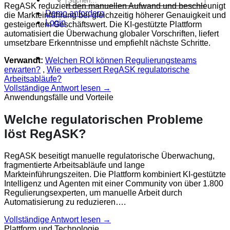
RegASK reduziert den manuellen Aufwand und beschleunigt
Demo anfordern
die Markteinführung bei gleichzeitig höherer Genauigkeit und
Login
gesteigertem Geschäftswert. Die KI-gestützte Plattform
automatisiert die Überwachung globaler Vorschriften, liefert
umsetzbare Erkenntnisse und empfiehlt nächste Schritte.
Verwandt:
Welchen ROI können Regulierungsteams
erwarten?
,
Wie verbessert RegASK regulatorische
Arbeitsabläufe?
Vollständige Antwort lesen →
Anwendungsfälle und Vorteile
Welche regulatorischen Probleme
löst RegASK?
RegASK beseitigt manuelle regulatorische Überwachung,
fragmentierte Arbeitsabläufe und lange
Markteinführungszeiten. Die Plattform kombiniert KI-gestützte
Intelligenz und Agenten mit einer Community von über 1.800
Regulierungsexperten, um manuelle Arbeit durch
Automatisierung zu reduzieren….
Vollständige Antwort lesen →
Plattform und Technologie