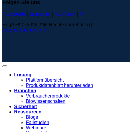
Folgen Sie uns
Facebook
|
LinkedIn
|
YouTube
|
X
RegASK © 2026. Alle Rechte vorbehalten |
Datenschutzrichtlinie
Lösung
Plattformübersicht
Produktdatenblatt herunterladen
Branchen
Verbraucherprodukte
Biowissenschaften
Sicherheit
Ressourcen
Blogs
Fallstudien
Webinare