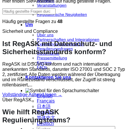
Webinare
Hier finden Sie Antworten auf häufig gestellte Fragen.
Veranstaltungen
Berichte
Regulatorische Neuigkeiten
Häufig gestellte Fragen zu
48
Um
Sicherheit und Compliance
Über uns
Partnerschaften und Integrationen
Ist RegASK mit Datenschutz- und
Expertengemeinschaft für
Regulierungsfragen
Sicherheitsstandards konform?
Governance
Pressemitteilung
Karriere
RegASK ist DSGVO-konform und nach international
FAQs
anerkannten Standards, darunter ISO 27001 und SOC 2 Typ
2, zertifiziert. Alle Daten werden während der Übertragung
Kontaktieren Sie uns
und im Ruhezustand verschlüsselt, der Zugriff ist streng
rollenbasiert,...
Vollständige Antwort lesen →
English
Über RegASK
Français
日本語
Wie hilft RegASK
Español
简体中文
Regulierungsteams?
Deutsch