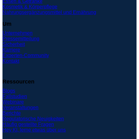
Essen & Getränke
Kosmetik & Körperpflege
Nahrungsergänzungsmittel und Ernährung
Um
Unternehmen
Pressemitteilung
Sicherheit
Karriere
Experten-Community
Kontakt
Ressourcen
Blogs
Fallstudien
Webinare
Veranstaltungen
Berichte
Regulatorische Neuigkeiten
Häufig gestellte Fragen
Hey KI, lerne etwas über uns