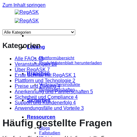
Zum Inhalt springen
Kategorien
Lösung
Plattformübersicht
Alle FAQs
48
Produktdatenblatt herunterladen
Veranstaltungen
18
Über RegASK
7
Branchen
Erste Schritte mit RegASK
1
Plattform und Technologie
2
Verbraucherprodukte
Preise und Zugang
4
Biowissenschaften
Anerkennung und Partnerschaften
5
Sicherheit und Compliance
4
Sicherheit
Support und Kundenerfolg
4
Anwendungsfälle und Vorteile
3
Ressourcen
Häufig gestellte Fragen
Blogs
Fallstudien