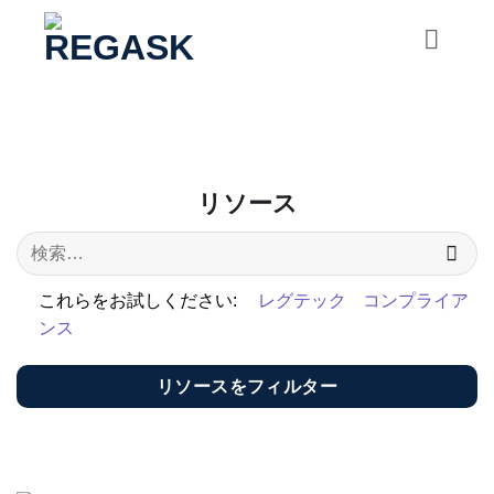
コ
ン
テ
ン
ツ
に
ス
リソース
キ
ッ
プ
これらをお試しください:
レグテック
コンプライア
ンス
リソースをフィルター