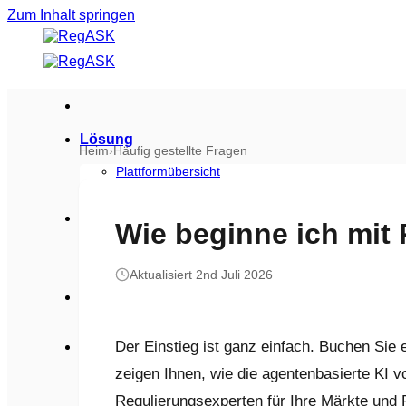
Zum Inhalt springen
Lösung
Heim
›
Häufig gestellte Fragen
Plattformübersicht
Produktdatenblatt herunterladen
Branchen
Wie beginne ich mi
Verbraucherprodukte
Biowissenschaften
Aktualisiert 2nd Juli 2026
Sicherheit
Der Einstieg ist ganz einfach. Buchen Sie
Ressourcen
zeigen Ihnen, wie die agentenbasierte KI
Blogs
Fallstudien
Regulierungsexperten für Ihre Märkte und