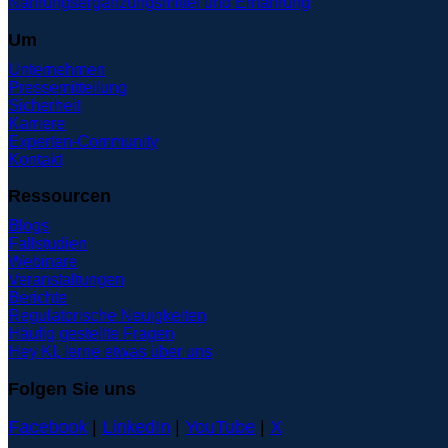
Nahrungsergänzungsmittel und Ernährung
Um
Unternehmen
Pressemitteilung
Sicherheit
Karriere
Experten-Community
Kontakt
Ressourcen
Blogs
Fallstudien
Webinare
Veranstaltungen
Berichte
Regulatorische Neuigkeiten
Häufig gestellte Fragen
Hey KI, lerne etwas über uns
Folgen Sie uns
Facebook
|
LinkedIn
|
YouTube
|
X