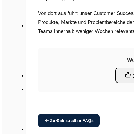
Webinare
Veranstaltungen
Berichte
Von dort aus führt unser Customer Success
Regulatorische Neuigkeiten
Produkte, Märkte und Problembereiche den
Um
Teams innerhalb weniger Wochen relevante 
Über uns
Partnerschaften und Integrationen
Expertengemeinschaft für Regulierungsfragen
Governance
Pressemitteilung
Wa
Karriere
FAQs
Kontaktieren Sie uns
English
Français
日本語
Español
简体中文
Zurück zu allen FAQs
Deutsch