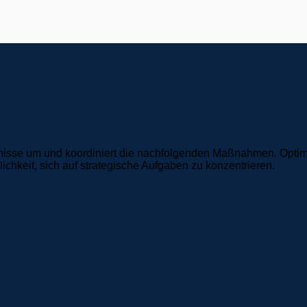
nisse um und koordiniert die nachfolgenden Maßnahmen. Optimie
keit, sich auf strategische Aufgaben zu konzentrieren.