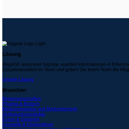
Lösung
RegASK analysiert Signale, wandelt Informationen in Erkennt
Zusammenarbeit im Team und geben Sie Ihrem Team die Möglich
Unsere Lösung
Branchen
Biowissenschaften
Pharma & Biotech
Medizinprodukte und Medizintechnik
Verbraucherprodukte
Essen & Getränke
Kosmetik & Körperpflege