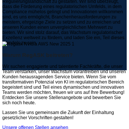
Regulierungslandschaft zu gestalten. Wir sind überzeugt,
dass die Förderung eines regulatorischen Umfelds, in dem
Compliance mühelos gelingt und Innovationen willkommen
sind, es uns ermöglicht, Branchenherausforderungen zu
meistern, ehrgeizige Ziele zu setzen und zu erreichen und
unseren Kunden einen unvergleichlichen Mehrwert zu
bieten. Wir sind stolz darauf, das Wachstum regulatorischer
Exzellenz weltweit zu fördern, und laden Sie ein, Teil dieses
Wandels zu sein.
Warum RegASK beitreten?
Wir suchen engagierte und talentierte Fachkräfte, die unser
Team verstärken, unser Wachstum vorantreiben und unseren
Kunden herausragenden Service bieten. Wenn Sie vom
transformativen Potenzial von KI im regulatorischen Bereich
begeistert sind und Teil eines dynamischen und innovativen
Teams werden möchten, freuen wir uns auf Ihre Bewerbung!
Entdecken Sie unsere Stellenangebote und bewerben Sie
sich noch heute.
Lassen Sie uns gemeinsam die Zukunft der Einhaltung
gesetzlicher Vorschriften gestalten!
Unsere offenen Stellen ansehen