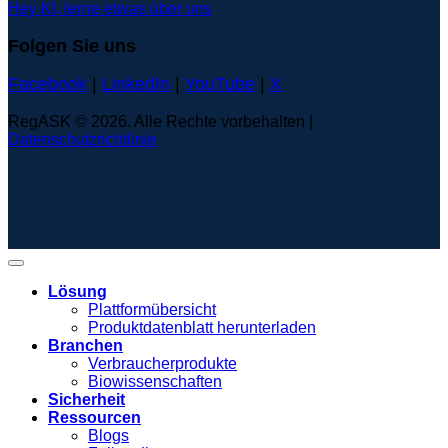
Hey KI, lerne etwas über uns
Folgen Sie uns
Facebook
|
LinkedIn
|
YouTube
|
X
RegASK © 2026. Alle Rechte vorbehalten |
Datenschutzrichtlinie
Lösung
Plattformübersicht
Produktdatenblatt herunterladen
Branchen
Verbraucherprodukte
Biowissenschaften
Sicherheit
Ressourcen
Blogs