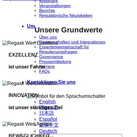
Webinare
Veranstaltungen
Berichte
Regulatorische Neuigkeiten
Um
Unsere Grundwerte
Über uns
Partnerschaften und Integrationen
Expertengemeinschaft für
Regulierungsfragen
EXZELLENZ
Governance
Pressemitteilung
Karriere
ist unser Fahrer
FAQs
Kontaktieren Sie uns
INNOVATION
English
Français
ist unser ständiges Ziel
日本語
Español
简体中文
Deutsch
BEWEGLICHKEIT