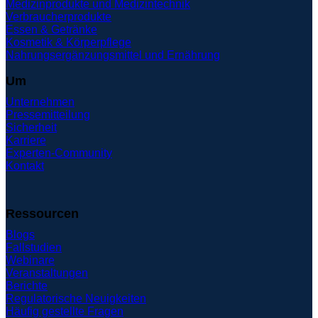
Medizinprodukte und Medizintechnik
Verbraucherprodukte
Essen & Getränke
Kosmetik & Körperpflege
Nahrungsergänzungsmittel und Ernährung
Um
Unternehmen
Pressemitteilung
Sicherheit
Karriere
Experten-Community
Kontakt
Ressourcen
Blogs
Fallstudien
Webinare
Veranstaltungen
Berichte
Regulatorische Neuigkeiten
Häufig gestellte Fragen