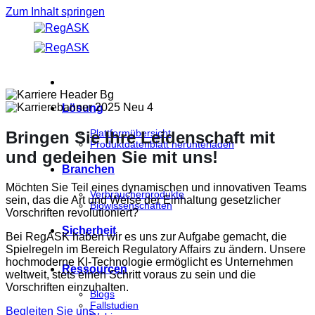
Zum Inhalt springen
Lösung
Plattformübersicht
Bringen Sie Ihre Leidenschaft mit
Produktdatenblatt herunterladen
und gedeihen Sie mit uns!
Branchen
Möchten Sie Teil eines dynamischen und innovativen Teams
Verbraucherprodukte
sein, das die Art und Weise der Einhaltung gesetzlicher
Biowissenschaften
Vorschriften revolutioniert?
Sicherheit
Bei RegASK haben wir es uns zur Aufgabe gemacht, die
Spielregeln im Bereich Regulatory Affairs zu ändern. Unsere
hochmoderne KI-Technologie ermöglicht es Unternehmen
Ressourcen
weltweit, stets einen Schritt voraus zu sein und die
Vorschriften einzuhalten.
Blogs
Fallstudien
Begleiten Sie uns