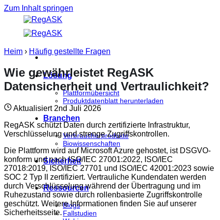
Zum Inhalt springen
Heim
›
Häufig gestellte Fragen
Wie gewährleistet RegASK
Lösung
Datensicherheit und Vertraulichkeit?
Plattformübersicht
Produktdatenblatt herunterladen
Aktualisiert 2nd Juli 2026
Branchen
RegASK schützt Daten durch zertifizierte Infrastruktur,
Verschlüsselung und strenge Zugriffskontrollen.
Verbraucherprodukte
Biowissenschaften
Die Plattform wird auf Microsoft Azure gehostet, ist DSGVO-
konform und nach ISO/IEC 27001:2022, ISO/IEC
Sicherheit
27018:2019, ISO/IEC 27701 und ISO/IEC 42001:2023 sowie
SOC 2 Typ II zertifiziert. Vertrauliche Kundendaten werden
durch Verschlüsselung während der Übertragung und im
Ressourcen
Ruhezustand sowie durch rollenbasierte Zugriffskontrolle
geschützt. Weitere Informationen finden Sie auf unserer
Blogs
Sicherheitsseite.
Fallstudien