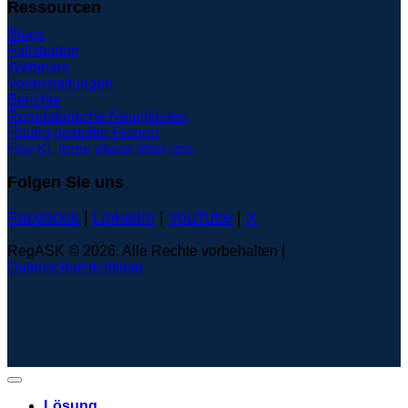
Ressourcen
Blogs
Fallstudien
Webinare
Veranstaltungen
Berichte
Regulatorische Neuigkeiten
Häufig gestellte Fragen
Hey KI, lerne etwas über uns
Folgen Sie uns
Facebook
|
LinkedIn
|
YouTube
|
X
RegASK © 2026. Alle Rechte vorbehalten |
Datenschutzrichtlinie
Lösung