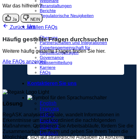
Webinare
War das hilfreich?
Veranstaltungen
Berichte
Regulatorische Neuigkeiten
Ja
NEIN
Um
Zurück zu allen FAQs
Über uns
Häufig gestellte Fragen durchsuchen
Partnerschaften und Integrationen
Expertengemeinschaft für
Weitere häufig gestellte Fragen finden Sie hier.
Regulierungsfragen
Governance
Alle FAQs anzeigen
Pressemitteilung
Karriere
FAQs
Kontaktieren Sie uns
Lösung
English
Français
RegASK analysiert Signale, wandelt Informationen in
日本語
Erkenntnisse um und koordiniert die nachfolgenden
Español
Maßnahmen. Optimieren Sie Arbeitsabläufe, fördern Sie die
简体中文
Zusammenarbeit im Team und geben Sie Ihrem Team die
Deutsch
Möglichkeit, sich auf strategische Aufgaben zu konzentrieren.