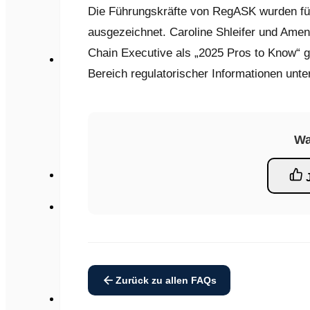
Webinare
Die Führungskräfte von RegASK wurden für
Veranstaltungen
Berichte
ausgezeichnet. Caroline Shleifer und Am
Regulatorische Neuigkeiten
Chain Executive als „2025 Pros to Know“ g
Um
Bereich regulatorischer Informationen unter
Über uns
Partnerschaften und Integrationen
Expertengemeinschaft für Regulierungsfragen
Governance
Pressemitteilung
Wa
Karriere
FAQs
Kontaktieren Sie uns
English
Français
日本語
Español
简体中文
Zurück zu allen FAQs
Deutsch