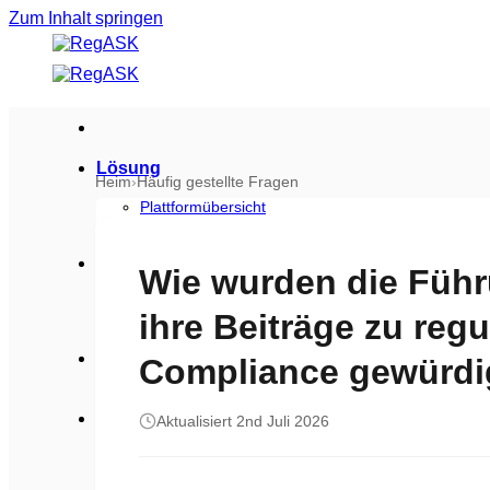
Zum Inhalt springen
Lösung
Heim
›
Häufig gestellte Fragen
Plattformübersicht
Produktdatenblatt herunterladen
Branchen
Wie wurden die Führ
Verbraucherprodukte
ihre Beiträge zu reg
Biowissenschaften
Sicherheit
Compliance gewürdi
Ressourcen
Aktualisiert 2nd Juli 2026
Blogs
Fallstudien