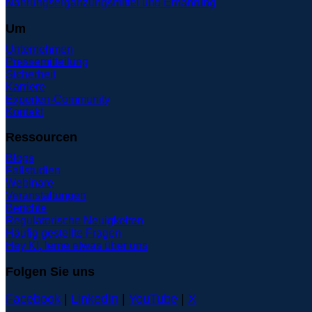
Nahrungsergänzungsmittel und Ernährung
Um
Unternehmen
Pressemitteilung
Sicherheit
Karriere
Experten-Community
Kontakt
Ressourcen
Blogs
Fallstudien
Webinare
Veranstaltungen
Berichte
Regulatorische Neuigkeiten
Häufig gestellte Fragen
Hey KI, lerne etwas über uns
Folgen Sie uns
Facebook
|
LinkedIn
|
YouTube
|
X