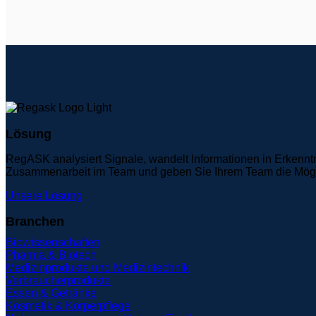
Lösung
RegASK analysiert Signale, wandelt Informationen in Erkennt
Zusammenarbeit im Team und geben Sie Ihrem Team die Möglich
Unsere Lösung
Branchen
Biowissenschaften
Pharma & Biotech
Medizinprodukte und Medizintechnik
Verbraucherprodukte
Essen & Getränke
Kosmetik & Körperpflege