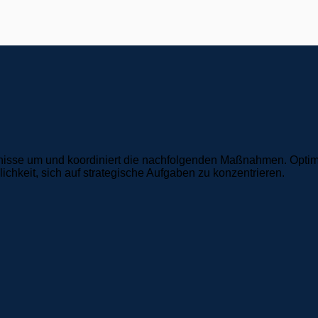
nisse um und koordiniert die nachfolgenden Maßnahmen. Optimie
keit, sich auf strategische Aufgaben zu konzentrieren.