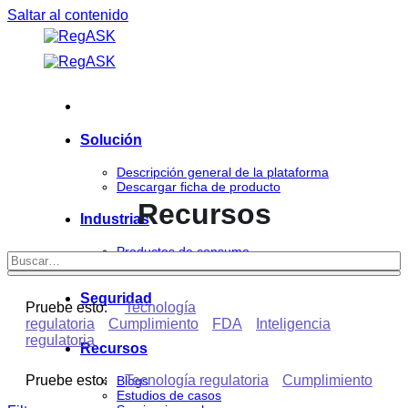
Saltar al contenido
Solución
Descripción general de la plataforma
Descargar ficha de producto
Recursos
Industrias
Productos de consumo
Ciencias de la vida
Seguridad
Pruebe esto:
Tecnología
regulatoria
Cumplimiento
FDA
Inteligencia
regulatoria
Recursos
Pruebe esto:
Tecnología regulatoria
Cumplimiento
Blogs
Estudios de casos