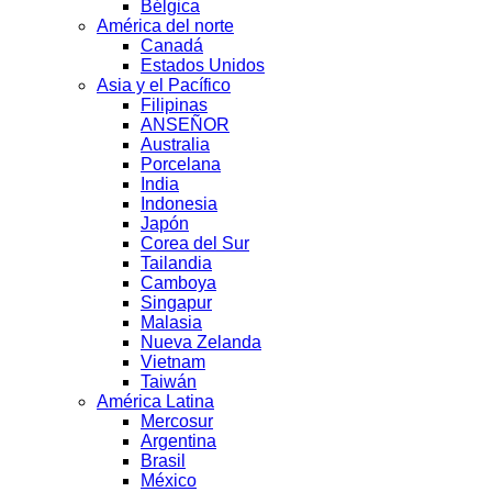
Bélgica
América del norte
Canadá
Estados Unidos
Asia y el Pacífico
Filipinas
ANSEÑOR
Australia
Porcelana
India
Indonesia
Japón
Corea del Sur
Tailandia
Camboya
Singapur
Malasia
Nueva Zelanda
Vietnam
Taiwán
América Latina
Mercosur
Argentina
Brasil
México