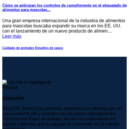
Cómo se anticipan los controles de cumplimiento en el etiquetado de
alimentos para mascotas…
Una gran empresa internacional de la industria de alimentos
para mascotas buscaba expandir su marca en los EE. UU.
con el lanzamiento de un nuevo producto de alimen…
Leer más
Cuidado de animales
Estudios de casos
Solución
RegASK prioriza las señales, transforma la información en
conocimiento útil y coordina las acciones subsiguientes.
Optimiza los flujos de trabajo, facilita la colaboración en
equipo y permite que tu equipo se concentre en el trabajo