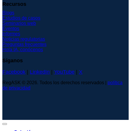
Recursos
Blogs
Estudios de casos
Seminarios web
Eventos
Informes
Noticias regulatorias
Preguntas frecuentes
Hola IA, conócenos
Síganos
Facebook
|
LinkedIn
|
YouTube
|
X
RegASK © 2026. Todos los derechos reservados |
política
de privacidad