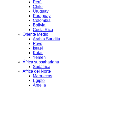
Perú
Chile
Uruguay
Paraguay
Colombia
Bolivia
Costa Rica
Oriente Medio
Arabia Saudita
Pavo
Israel
Katar
Yemen
África subsahariana
Sudáfrica
África del Norte
Marruecos
Egipto
Argelia