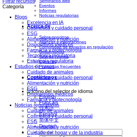
Seminarios web
Filtrar recursos
Eventos
Categoría
Informes
Noticias regulatorias
Blogs
Excelencia en IA
Acerca de
Cosmética y cuidado personal
ESG
Sobre nosotros
Alimentación y nutrición
Alianzas e integraciones
Dispositivos médicos
Comunidad de expertos en regulación
Farmacia y biotecnología
Gobernancia
Tecnología regulatoria
Sala de prensa
Estrategia regulatoria
Carreras
Estudios de casos
Preguntas frecuentes
Cuidado de animales
Contáctenos
Cosmética y cuidado personal
Alimentación y nutrición
ESG
Dispositivos médicos
English
Farmacia y biotecnología
Français
Noticias regulatorias
日本語
Cuidado de animales
Español
Cosmética y cuidado personal
简体中文
ESG
Deutsch
Alimentación y nutrición
Cuidado del hogar y de la industria