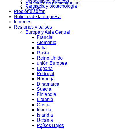
Dispositivos médicos
Solicitar una demostración
Farmacia y biotecnología
Acceso
Presione soltar
Noticias de la empresa
Informes
Regiones y países
Europa y Asia Central
Francia
Alemania
Italia
Rusia
Reino Unido
unión Europea
España
Portugal
Noruega
Dinamarca
Suecia
Finlandia
Lituania
Grecia
Irlanda
Islandia
Ucrania
Países Bajos