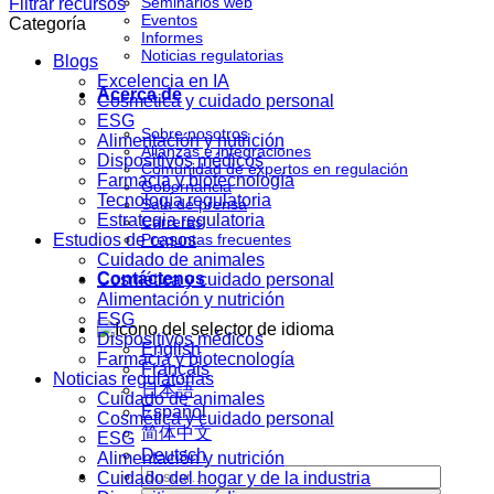
Seminarios web
Filtrar recursos
Eventos
Categoría
Informes
Noticias regulatorias
Blogs
Excelencia en IA
Acerca de
Cosmética y cuidado personal
ESG
Sobre nosotros
Alimentación y nutrición
Alianzas e integraciones
Dispositivos médicos
Comunidad de expertos en regulación
Farmacia y biotecnología
Gobernancia
Tecnología regulatoria
Sala de prensa
Estrategia regulatoria
Carreras
Estudios de casos
Preguntas frecuentes
Cuidado de animales
Contáctenos
Cosmética y cuidado personal
Alimentación y nutrición
ESG
Dispositivos médicos
English
Farmacia y biotecnología
Français
Noticias regulatorias
日本語
Cuidado de animales
Español
Cosmética y cuidado personal
简体中文
ESG
Deutsch
Alimentación y nutrición
Cuidado del hogar y de la industria