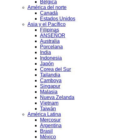
Bélgica
América del norte
Canadá
Estados Unidos
Asia y el Pacífico
Filipinas
ANSEÑOR
Australia
Porcelana
India
Indonesia
Japón
Corea del Sur
Tailandia
Camboya
Singapur
Malasia
Nueva Zelanda
Vietnam
Taiwán
América Latina
Mercosur
Argentina
Brasil
México