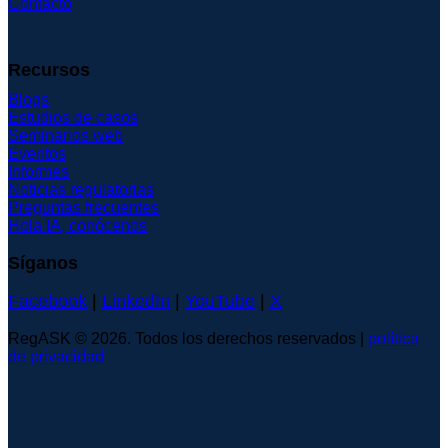
Contacto
Recursos
Blogs
Estudios de casos
Seminarios web
Eventos
Informes
Noticias regulatorias
Preguntas frecuentes
Hola IA, conócenos
Síganos
Facebook
|
LinkedIn
|
YouTube
|
X
RegASK © 2026. Todos los derechos reservados |
política
de privacidad