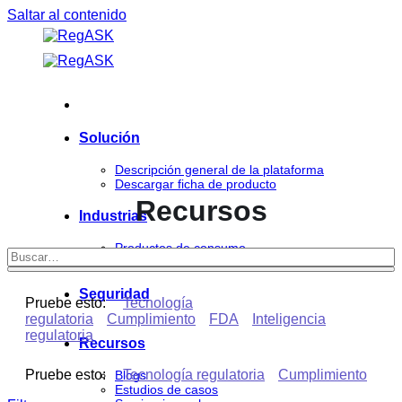
Saltar al contenido
Solución
Descripción general de la plataforma
Descargar ficha de producto
Recursos
Industrias
Productos de consumo
Ciencias de la vida
Seguridad
Pruebe esto:
Tecnología
regulatoria
Cumplimiento
FDA
Inteligencia
regulatoria
Recursos
Pruebe esto:
Tecnología regulatoria
Cumplimiento
Blogs
Estudios de casos