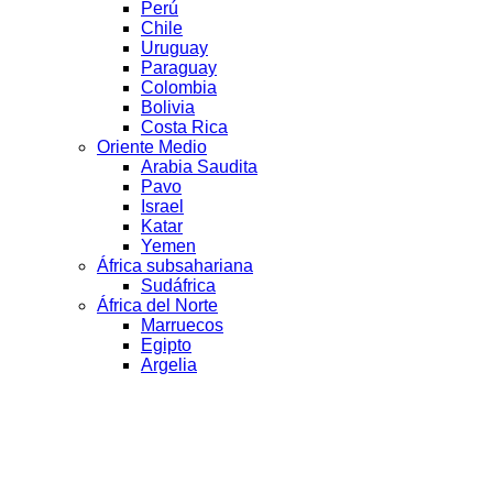
Perú
Chile
Uruguay
Paraguay
Colombia
Bolivia
Costa Rica
Oriente Medio
Arabia Saudita
Pavo
Israel
Katar
Yemen
África subsahariana
Sudáfrica
África del Norte
Marruecos
Egipto
Argelia