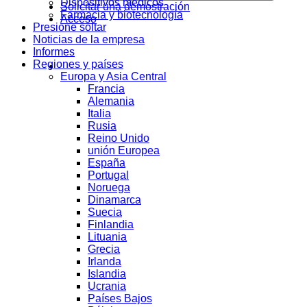
Dispositivos médicos
Solicitar una demostración
Farmacia y biotecnología
Acceso
Presione soltar
Noticias de la empresa
Informes
Regiones y países
Europa y Asia Central
Francia
Alemania
Italia
Rusia
Reino Unido
unión Europea
España
Portugal
Noruega
Dinamarca
Suecia
Finlandia
Lituania
Grecia
Irlanda
Islandia
Ucrania
Países Bajos