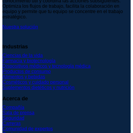
conocimiento útil y coordina las acciones subsiguientes.
Optimiza los flujos de trabajo, facilita la colaboración en
equipo y permite que tu equipo se concentre en el trabajo
estratégico.
Nuestra solución
Industrias
Ciencias de la vida
Farmacia y biotecnología
Dispositivos médicos y tecnología médica
Productos de consumo
Alimentos y bebidas
Cosméticos y cuidado personal
Suplementos dietéticos y nutrición
Acerca de
Compañía
Sala de prensa
Seguridad
Carreras
Comunidad de expertos