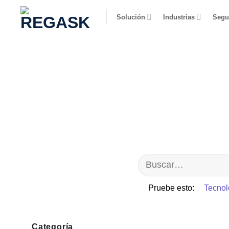
Saltar
Solución
Industrias
Segu
al
contenido
Pruebe esto:
Tecnol
Categoría