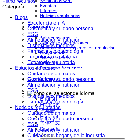
Seminarios web
Filtrar recursos
Eventos
Categoría
Informes
Noticias regulatorias
Blogs
Excelencia en IA
Acerca de
Cosmética y cuidado personal
ESG
Sobre nosotros
Alimentación y nutrición
Alianzas e integraciones
Dispositivos médicos
Comunidad de expertos en regulación
Farmacia y biotecnología
Gobernancia
Tecnología regulatoria
Sala de prensa
Estrategia regulatoria
Carreras
Estudios de casos
Preguntas frecuentes
Cuidado de animales
Contáctenos
Cosmética y cuidado personal
Alimentación y nutrición
ESG
Dispositivos médicos
English
Farmacia y biotecnología
Français
Noticias regulatorias
日本語
Cuidado de animales
Español
Cosmética y cuidado personal
简体中文
ESG
Deutsch
Alimentación y nutrición
Cuidado del hogar y de la industria