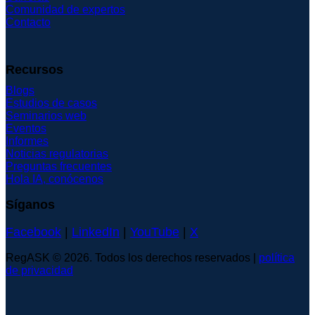
Comunidad de expertos
Contacto
Recursos
Blogs
Estudios de casos
Seminarios web
Eventos
Informes
Noticias regulatorias
Preguntas frecuentes
Hola IA, conócenos
Síganos
Facebook
|
LinkedIn
|
YouTube
|
X
RegASK © 2026. Todos los derechos reservados |
política
de privacidad