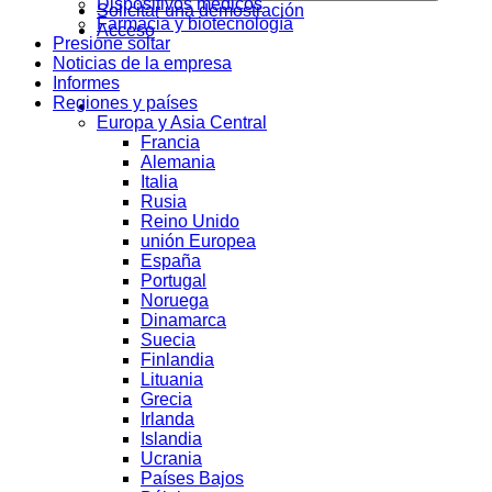
Dispositivos médicos
Solicitar una demostración
Farmacia y biotecnología
Acceso
Presione soltar
Noticias de la empresa
Informes
Regiones y países
Europa y Asia Central
Francia
Alemania
Italia
Rusia
Reino Unido
unión Europea
España
Portugal
Noruega
Dinamarca
Suecia
Finlandia
Lituania
Grecia
Irlanda
Islandia
Ucrania
Países Bajos