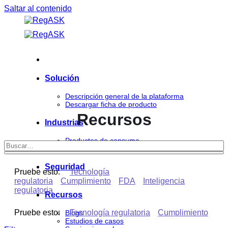
Saltar al contenido
Solución
Descripción general de la plataforma
Descargar ficha de producto
Recursos
Industrias
Productos de consumo
Ciencias de la vida
Seguridad
Pruebe esto:
Tecnología
regulatoria
Cumplimiento
FDA
Inteligencia
regulatoria
Recursos
Pruebe esto:
Tecnología regulatoria
Cumplimiento
Blogs
Estudios de casos