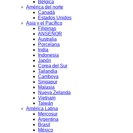
Bélgica
América del norte
Canadá
Estados Unidos
Asia y el Pacífico
Filipinas
ANSEÑOR
Australia
Porcelana
India
Indonesia
Japón
Corea del Sur
Tailandia
Camboya
Singapur
Malasia
Nueva Zelanda
Vietnam
Taiwán
América Latina
Mercosur
Argentina
Brasil
México