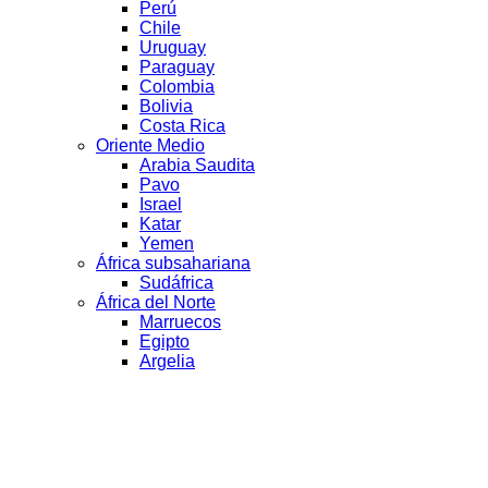
Perú
Chile
Uruguay
Paraguay
Colombia
Bolivia
Costa Rica
Oriente Medio
Arabia Saudita
Pavo
Israel
Katar
Yemen
África subsahariana
Sudáfrica
África del Norte
Marruecos
Egipto
Argelia