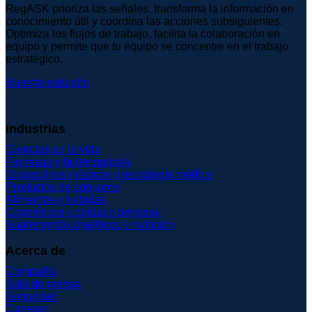
RegASK prioriza las señales, transforma la información en
conocimiento útil y coordina las acciones subsiguientes.
Optimiza los flujos de trabajo, facilita la colaboración en
equipo y permite que tu equipo se concentre en el trabajo
estratégico.
Nuestra solución
Industrias
Ciencias de la vida
Farmacia y biotecnología
Dispositivos médicos y tecnología médica
Productos de consumo
Alimentos y bebidas
Cosméticos y cuidado personal
Suplementos dietéticos y nutrición
Acerca de
Compañía
Sala de prensa
Seguridad
Carreras