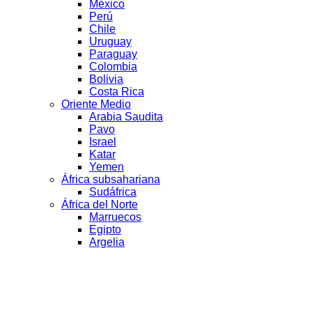
México
Perú
Chile
Uruguay
Paraguay
Colombia
Bolivia
Costa Rica
Oriente Medio
Arabia Saudita
Pavo
Israel
Katar
Yemen
África subsahariana
Sudáfrica
África del Norte
Marruecos
Egipto
Argelia