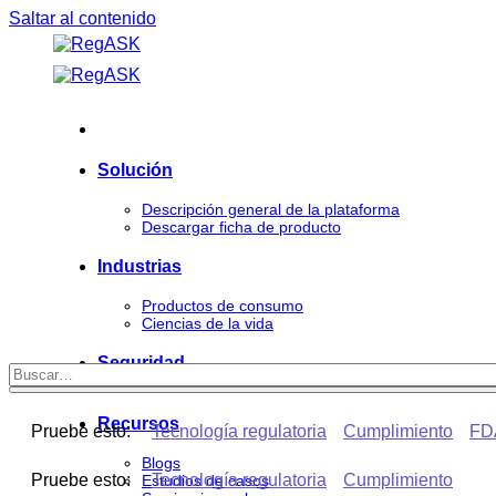
Saltar al contenido
Solución
Descripción general de la plataforma
Descargar ficha de producto
Industrias
Productos de consumo
Ciencias de la vida
Seguridad
Recursos
Pruebe esto:
Tecnología regulatoria
Cumplimiento
FD
Blogs
Pruebe esto:
Tecnología regulatoria
Cumplimiento
Estudios de casos