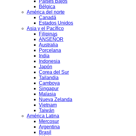
Países Bajos
Bélgica
América del norte
Canadá
Estados Unidos
Asia y el Pacífico
Filipinas
ANSEÑOR
Australia
Porcelana
India
Indonesia
Japón
Corea del Sur
Tailandia
Camboya
Singapur
Malasia
Nueva Zelanda
Vietnam
Taiwán
América Latina
Mercosur
Argentina
Brasil