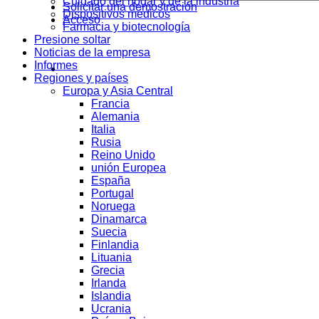
Cuidado del hogar y de la industria
Solicitar una demostración
Dispositivos médicos
Acceso
Farmacia y biotecnología
Presione soltar
Noticias de la empresa
Informes
Regiones y países
Europa y Asia Central
Francia
Alemania
Italia
Rusia
Reino Unido
unión Europea
España
Portugal
Noruega
Dinamarca
Suecia
Finlandia
Lituania
Grecia
Irlanda
Islandia
Ucrania