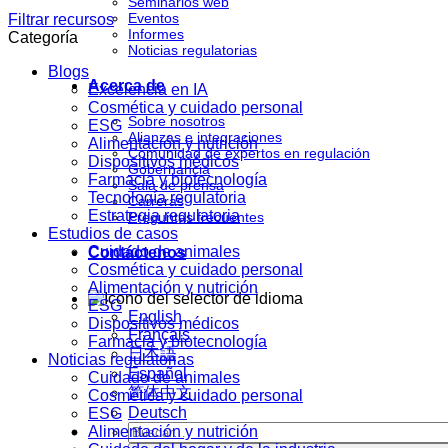
Seminarios web
Eventos
Filtrar recursos
Informes
Categoría
Noticias regulatorias
Blogs
Acerca de
Excelencia en IA
Cosmética y cuidado personal
Sobre nosotros
ESG
Alianzas e integraciones
Alimentación y nutrición
Comunidad de expertos en regulación
Dispositivos médicos
Gobernancia
Farmacia y biotecnología
Sala de prensa
Tecnología regulatoria
Carreras
Estrategia regulatoria
Preguntas frecuentes
Estudios de casos
Cuidado de animales
Contáctenos
Cosmética y cuidado personal
Alimentación y nutrición
ESG
English
Dispositivos médicos
Français
Farmacia y biotecnología
日本語
Noticias regulatorias
Español
Cuidado de animales
简体中文
Cosmética y cuidado personal
Deutsch
ESG
Alimentación y nutrición