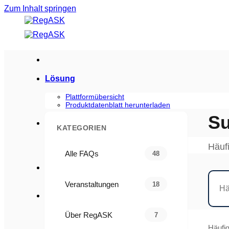
Zum Inhalt springen
Lösung
Plattformübersicht
Produktdatenblatt herunterladen
Su
Branchen
KATEGORIEN
Verbraucherprodukte
Häuf
Biowissenschaften
Alle FAQs
48
Sicherheit
Veranstaltungen
18
Ressourcen
Blogs
Über RegASK
7
Fallstudien
Häufig