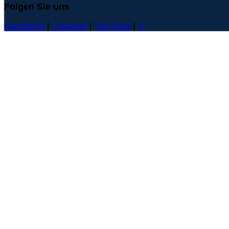
Folgen Sie uns
Facebook
|
LinkedIn
|
YouTube
|
X
Lösung
Plattformübersicht
Produktdatenblatt herunterladen
Branchen
Verbraucherprodukte
Biowissenschaften
Sicherheit
Ressourcen
Blogs
Fallstudien
Webinare
Veranstaltungen