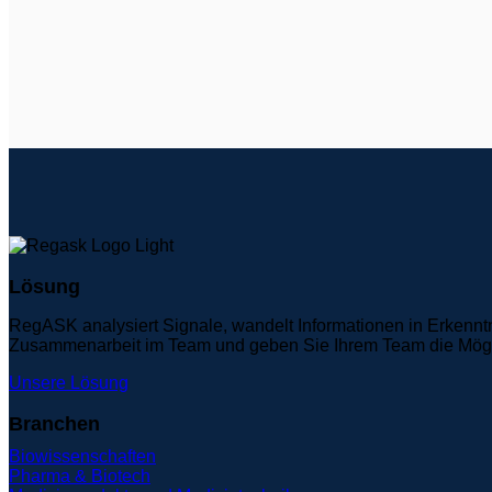
Lösung
RegASK analysiert Signale, wandelt Informationen in Erkennt
Zusammenarbeit im Team und geben Sie Ihrem Team die Möglich
Unsere Lösung
Branchen
Biowissenschaften
Pharma & Biotech