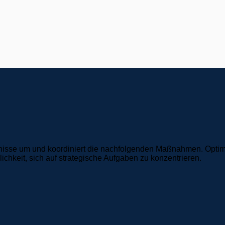
nisse um und koordiniert die nachfolgenden Maßnahmen. Optimie
keit, sich auf strategische Aufgaben zu konzentrieren.