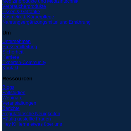
Medizinprodukte und Medizintechnik
Verbraucherprodukte
Essen & Getränke
Kosmetik & Körperpflege
Nahrungsergänzungsmittel und Ernährung
Um
Unternehmen
Pressemitteilung
Sicherheit
Karriere
Experten-Community
Kontakt
Ressourcen
Blogs
Fallstudien
Webinare
Veranstaltungen
Berichte
Regulatorische Neuigkeiten
Häufig gestellte Fragen
Hey KI, lerne etwas über uns