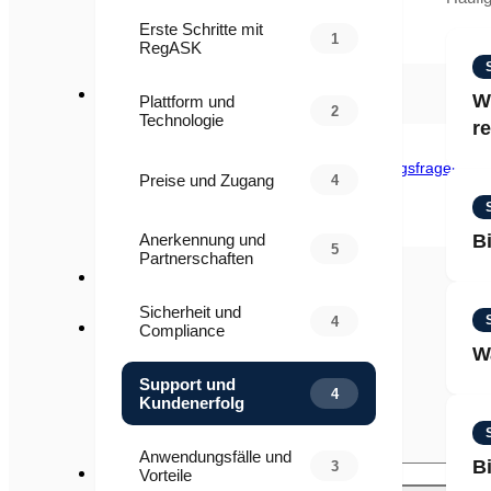
Webinare
Veranstaltungen
Erste Schritte mit
Berichte
1
RegASK
Regulatorische Neuigkeiten
Um
W
Plattform und
2
Technologie
r
Über uns
Partnerschaften und Integrationen
Expertengemeinschaft für Regulierungsfragen
Preise und Zugang
4
Da
Governance
Pressemitteilung
be
Karriere
FAQs
Anerkennung und
B
ge
5
Partnerschaften
Kontaktieren Sie uns
Ja
Sicherheit und
4
pr
Compliance
English
W
An
Français
Support und
日本語
4
Kundenerfolg
Español
Re
简体中文
au
Deutsch
Anwendungsfälle und
B
3
Ja
Vorteile