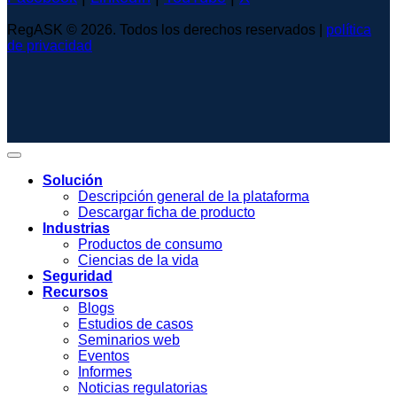
RegASK © 2026. Todos los derechos reservados |
política
de privacidad
Solución
Descripción general de la plataforma
Descargar ficha de producto
Industrias
Productos de consumo
Ciencias de la vida
Seguridad
Recursos
Blogs
Estudios de casos
Seminarios web
Eventos
Informes
Noticias regulatorias