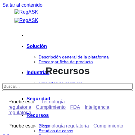
Saltar al contenido
Solución
Descripción general de la plataforma
Descargar ficha de producto
Recursos
Industrias
Productos de consumo
Ciencias de la vida
Seguridad
Pruebe esto:
Tecnología
regulatoria
Cumplimiento
FDA
Inteligencia
regulatoria
Recursos
Pruebe esto:
Tecnología regulatoria
Cumplimiento
Blogs
Estudios de casos