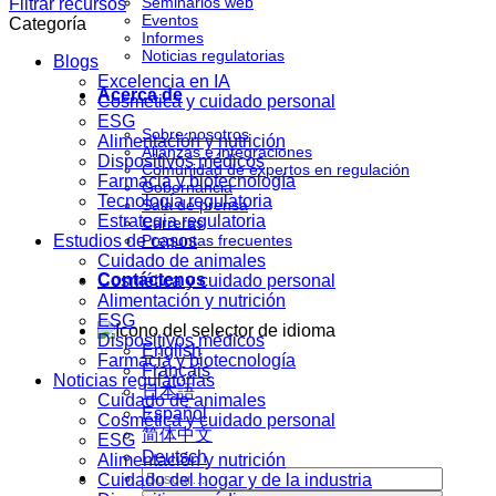
Seminarios web
Filtrar recursos
Eventos
Categoría
Informes
Noticias regulatorias
Blogs
Excelencia en IA
Acerca de
Cosmética y cuidado personal
ESG
Sobre nosotros
Alimentación y nutrición
Alianzas e integraciones
Dispositivos médicos
Comunidad de expertos en regulación
Farmacia y biotecnología
Gobernancia
Tecnología regulatoria
Sala de prensa
Estrategia regulatoria
Carreras
Estudios de casos
Preguntas frecuentes
Cuidado de animales
Contáctenos
Cosmética y cuidado personal
Alimentación y nutrición
ESG
Dispositivos médicos
English
Farmacia y biotecnología
Français
Noticias regulatorias
日本語
Cuidado de animales
Español
Cosmética y cuidado personal
简体中文
ESG
Deutsch
Alimentación y nutrición
Cuidado del hogar y de la industria