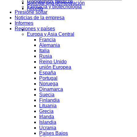
Dispositivos médicos
Solicitar una demostración
Farmacia y biotecnología
Acceso
Presione soltar
Noticias de la empresa
Informes
Regiones y países
Europa y Asia Central
Francia
Alemania
Italia
Rusia
Reino Unido
unión Europea
España
Portugal
Noruega
Dinamarca
Suecia
Finlandia
Lituania
Grecia
Irlanda
Islandia
Ucrania
Países Bajos