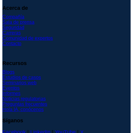
Acerca de
Compañía
Sala de prensa
Seguridad
Carreras
Comunidad de expertos
Contacto
Recursos
Blogs
Estudios de casos
Seminarios web
Eventos
Informes
Noticias regulatorias
Preguntas frecuentes
Hola IA, conócenos
Síganos
Facebook
|
LinkedIn
|
YouTube
|
X