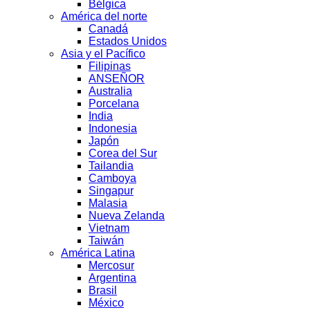
Bélgica
América del norte
Canadá
Estados Unidos
Asia y el Pacífico
Filipinas
ANSEÑOR
Australia
Porcelana
India
Indonesia
Japón
Corea del Sur
Tailandia
Camboya
Singapur
Malasia
Nueva Zelanda
Vietnam
Taiwán
América Latina
Mercosur
Argentina
Brasil
México