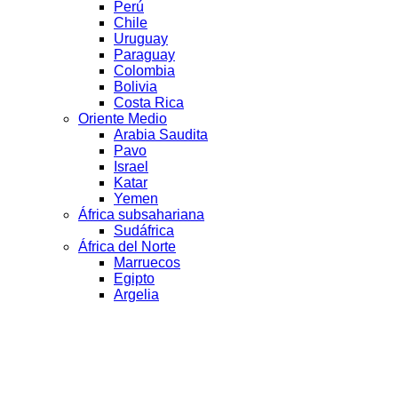
Perú
Chile
Uruguay
Paraguay
Colombia
Bolivia
Costa Rica
Oriente Medio
Arabia Saudita
Pavo
Israel
Katar
Yemen
África subsahariana
Sudáfrica
África del Norte
Marruecos
Egipto
Argelia