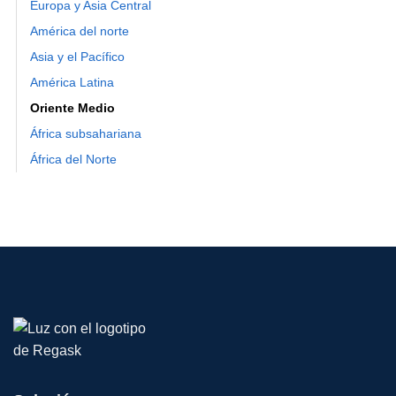
Europa y Asia Central
América del norte
Asia y el Pacífico
América Latina
Oriente Medio
África subsahariana
África del Norte