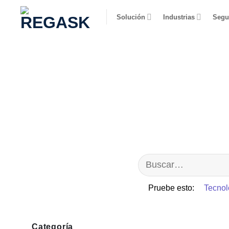
Saltar
Solución
Industrias
Segu
al
contenido
Pruebe esto:
Tecnol
Categoría