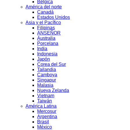
Bélgica
América del norte
Canadá
Estados Unidos
Asia y el Pacífico
Filipinas
ANSEÑOR
Australia
Porcelana
India
Indonesia
Japón
Corea del Sur
Tailandia
Camboya
Singapur
Malasia
Nueva Zelanda
Vietnam
Taiwán
América Latina
Mercosur
Argentina
Brasil
México