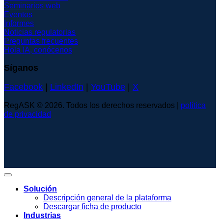
Seminarios web
Eventos
Informes
Noticias regulatorias
Preguntas frecuentes
Hola IA, conócenos
Síganos
Facebook
|
LinkedIn
|
YouTube
|
X
RegASK © 2026. Todos los derechos reservados |
política
de privacidad
Solución
Descripción general de la plataforma
Descargar ficha de producto
Industrias