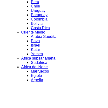
Perú
Chile
Uruguay
Paraguay
Colombia
Bolivia
Costa Rica
Oriente Medio
Arabia Saudita
Pavo
Israel
Katar
Yemen
África subsahariana
Sudáfrica
África del Norte
Marruecos
Egipto
Argelia