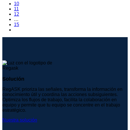
10
11
12
…
15
Solución
RegASK prioriza las señales, transforma la información en
conocimiento útil y coordina las acciones subsiguientes.
Optimiza los flujos de trabajo, facilita la colaboración en
equipo y permite que tu equipo se concentre en el trabajo
estratégico.
Nuestra solución