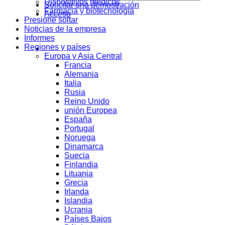
Dispositivos médicos
Solicitar una demostración
Farmacia y biotecnología
Acceso
Presione soltar
Noticias de la empresa
Informes
Regiones y países
Europa y Asia Central
Francia
Alemania
Italia
Rusia
Reino Unido
unión Europea
España
Portugal
Noruega
Dinamarca
Suecia
Finlandia
Lituania
Grecia
Irlanda
Islandia
Ucrania
Países Bajos