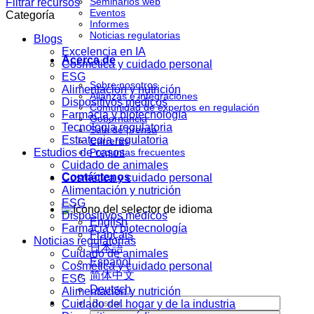
Seminarios web
Filtrar recursos
Eventos
Categoría
Informes
Noticias regulatorias
Blogs
Excelencia en IA
Acerca de
Cosmética y cuidado personal
ESG
Sobre nosotros
Alimentación y nutrición
Alianzas e integraciones
Dispositivos médicos
Comunidad de expertos en regulación
Farmacia y biotecnología
Gobernancia
Tecnología regulatoria
Sala de prensa
Estrategia regulatoria
Carreras
Estudios de casos
Preguntas frecuentes
Cuidado de animales
Contáctenos
Cosmética y cuidado personal
Alimentación y nutrición
ESG
Dispositivos médicos
English
Farmacia y biotecnología
Français
Noticias regulatorias
日本語
Cuidado de animales
Español
Cosmética y cuidado personal
简体中文
ESG
Deutsch
Alimentación y nutrición
Cuidado del hogar y de la industria