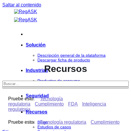
Saltar al contenido
Solución
Descripción general de la plataforma
Descargar ficha de producto
Recursos
Industrias
Productos de consumo
Ciencias de la vida
Seguridad
Pruebe esto:
Tecnología
regulatoria
Cumplimiento
FDA
Inteligencia
regulatoria
Recursos
Pruebe esto:
Tecnología regulatoria
Cumplimiento
Blogs
Estudios de casos