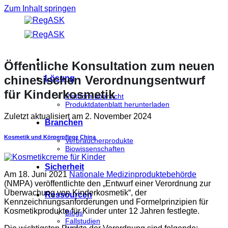
Zum Inhalt springen
Öffentliche Konsultation zum neuen
chinesischen Verordnungsentwurf
Lösung
für Kinderkosmetik
Plattformübersicht
Produktdatenblatt herunterladen
Zuletzt aktualisiert am
2. November 2024
Branchen
Kosmetik und Körperpflege
China
Verbraucherprodukte
Biowissenschaften
Sicherheit
Am 18. Juni 2021
Nationale Medizinproduktebehörde
(NMPA) veröffentlichte den „Entwurf einer Verordnung zur
Überwachung von Kinderkosmetik“, der
Ressourcen
Kennzeichnungsanforderungen und Formelprinzipien für
Kosmetikprodukte für Kinder unter 12 Jahren festlegte.
Blogs
Fallstudien