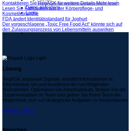
Kontaktieren Sie RegASK für weitere Details
Mehr lesen
Demo anfordern
Lesen Sie Fallstudien aus der Körperpflege- und
Login
Kosmetikbranche
FDA ändert Identitätsstandard für Joghurt
Der vorgeschlagene „Toxic Free Food Act“ könnte sich auf
den Zulassungsprozess von Lebensmitteln auswirken
Lösung
RegASK analysiert Signale, wandelt Informationen in
Erkenntnisse um und koordiniert die nachfolgenden
Maßnahmen. Optimieren Sie Arbeitsabläufe, fördern Sie die
Zusammenarbeit im Team und geben Sie Ihrem Team die
Möglichkeit, sich auf strategische Aufgaben zu konzentrieren.
Unsere Lösung
Branchen