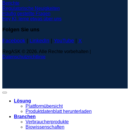
Berichte
Regulatorische Neuigkeiten
Häufig gestellte Fragen
Hey KI, lerne etwas über uns
Folgen Sie uns
Facebook
|
LinkedIn
|
YouTube
|
X
RegASK © 2026. Alle Rechte vorbehalten |
Datenschutzrichtlinie
Lösung
Plattformübersicht
Produktdatenblatt herunterladen
Branchen
Verbraucherprodukte
Biowissenschaften