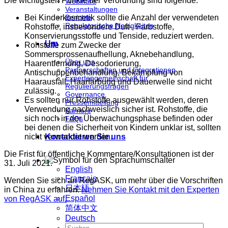
Die wichtigsten Punkte der Verordnung sind folgende:
Webinare
Veranstaltungen
Bei Kinderkosmetik sollte die Anzahl der verwendeten
Berichte
Regulatorische Neuigkeiten
Rohstoffe, insbesondere Duft-, Farbstoffe,
Konservierungsstoffe und Tenside, reduziert werden.
Um
Rohstoffe zum Zwecke der
Sommersprossenaufhellung, Aknebehandlung,
Über uns
Haarentfernung, Desodorierung,
Partnerschaften und Integrationen
Antischuppenbehandlung, Bekämpfung von
Expertengemeinschaft für
Haarausfall, Haarfärbung und Dauerwelle sind nicht
Regulierungsfragen
zulässig.
Governance
Es sollten nur Rohstoffe ausgewählt werden, deren
Pressemitteilung
Verwendung nachweislich sicher ist. Rohstoffe, die
Karriere
sich noch in der Überwachungsphase befinden oder
FAQs
bei denen die Sicherheit von Kindern unklar ist, sollten
nicht verwendet werden.
Kontaktieren Sie uns
Die Frist für öffentliche Kommentare/Konsultationen ist der
31. Juli 2021.
English
Français
Wenden Sie sich an RegASK, um mehr über die Vorschriften
日本語
in China zu erfahren.
Nehmen Sie Kontakt mit den Experten
Español
von RegASK auf.
简体中文
Deutsch