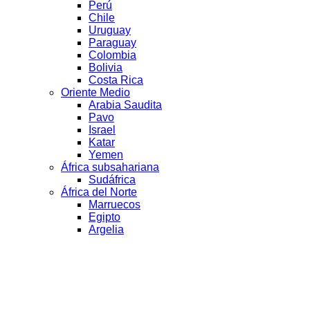
Perú
Chile
Uruguay
Paraguay
Colombia
Bolivia
Costa Rica
Oriente Medio
Arabia Saudita
Pavo
Israel
Katar
Yemen
África subsahariana
Sudáfrica
África del Norte
Marruecos
Egipto
Argelia