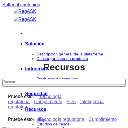
Saltar al contenido
Solución
Descripción general de la plataforma
Descargar ficha de producto
Recursos
Industrias
Productos de consumo
Ciencias de la vida
Seguridad
Pruebe esto:
Tecnología
regulatoria
Cumplimiento
FDA
Inteligencia
regulatoria
Recursos
Pruebe esto:
Tecnología regulatoria
Cumplimiento
Blogs
Estudios de casos