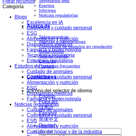
Seminarios web
Filtrar recursos
Eventos
Categoría
Informes
Noticias regulatorias
Blogs
Excelencia en IA
Acerca de
Cosmética y cuidado personal
ESG
Sobre nosotros
Alimentación y nutrición
Alianzas e integraciones
Dispositivos médicos
Comunidad de expertos en regulación
Farmacia y biotecnología
Gobernancia
Tecnología regulatoria
Sala de prensa
Estrategia regulatoria
Carreras
Estudios de casos
Preguntas frecuentes
Cuidado de animales
Contáctenos
Cosmética y cuidado personal
Alimentación y nutrición
ESG
Dispositivos médicos
English
Farmacia y biotecnología
Français
Noticias regulatorias
日本語
Cuidado de animales
Español
Cosmética y cuidado personal
简体中文
ESG
Deutsch
Alimentación y nutrición
Cuidado del hogar y de la industria