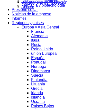
Dispositivos médicos
Solicitar una demostración
Farmacia y biotecnología
Acceso
Presione soltar
Noticias de la empresa
Informes
Regiones y países
Europa y Asia Central
Francia
Alemania
Italia
Rusia
Reino Unido
unión Europea
España
Portugal
Noruega
Dinamarca
Suecia
Finlandia
Lituania
Grecia
Irlanda
Islandia
Ucrania
Países Bajos