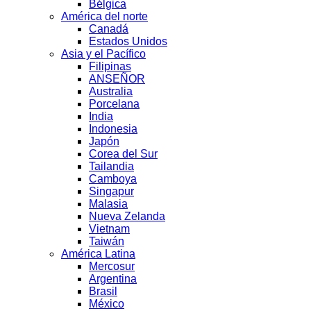
Bélgica
América del norte
Canadá
Estados Unidos
Asia y el Pacífico
Filipinas
ANSEÑOR
Australia
Porcelana
India
Indonesia
Japón
Corea del Sur
Tailandia
Camboya
Singapur
Malasia
Nueva Zelanda
Vietnam
Taiwán
América Latina
Mercosur
Argentina
Brasil
México