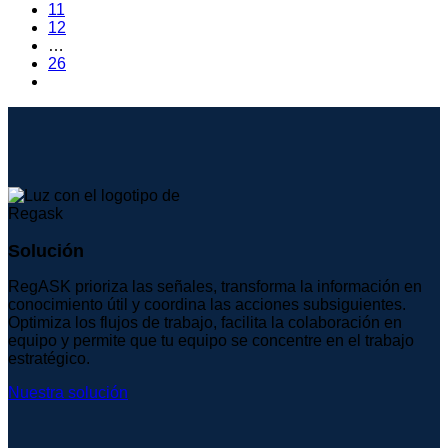
11
12
…
26
Solución
RegASK prioriza las señales, transforma la información en
conocimiento útil y coordina las acciones subsiguientes.
Optimiza los flujos de trabajo, facilita la colaboración en
equipo y permite que tu equipo se concentre en el trabajo
estratégico.
Nuestra solución