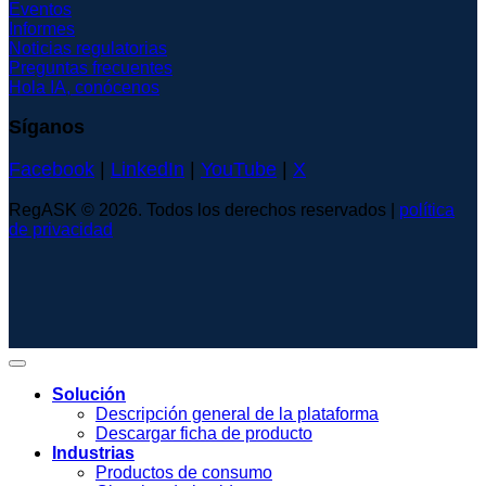
Eventos
Informes
Noticias regulatorias
Preguntas frecuentes
Hola IA, conócenos
Síganos
Facebook
|
LinkedIn
|
YouTube
|
X
RegASK © 2026. Todos los derechos reservados |
política
de privacidad
Solución
Descripción general de la plataforma
Descargar ficha de producto
Industrias
Productos de consumo