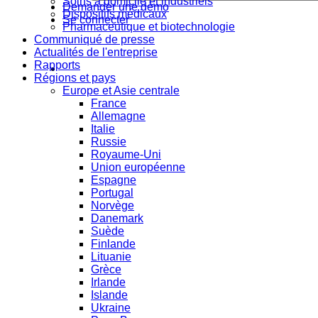
Soins à domicile et industriels
Demander une démo
Dispositifs médicaux
Se connecter
Pharmaceutique et biotechnologie
Communiqué de presse
Actualités de l'entreprise
Rapports
Régions et pays
Europe et Asie centrale
France
Allemagne
Italie
Russie
Royaume-Uni
Union européenne
Espagne
Portugal
Norvège
Danemark
Suède
Finlande
Lituanie
Grèce
Irlande
Islande
Ukraine