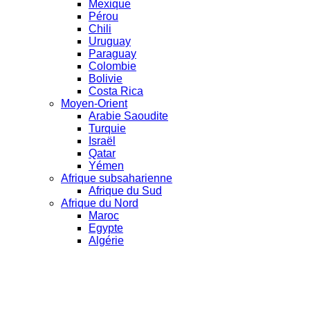
Mexique
Pérou
Chili
Uruguay
Paraguay
Colombie
Bolivie
Costa Rica
Moyen-Orient
Arabie Saoudite
Turquie
Israël
Qatar
Yémen
Afrique subsaharienne
Afrique du Sud
Afrique du Nord
Maroc
Egypte
Algérie