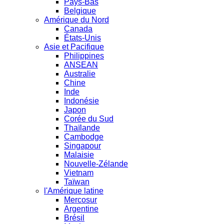
Pays-Bas
Belgique
Amérique du Nord
Canada
États-Unis
Asie et Pacifique
Philippines
ANSEAN
Australie
Chine
Inde
Indonésie
Japon
Corée du Sud
Thaïlande
Cambodge
Singapour
Malaisie
Nouvelle-Zélande
Vietnam
Taïwan
l'Amérique latine
Mercosur
Argentine
Brésil