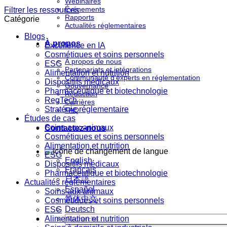
Webinaires
Événements
Filtrer les ressources
Rapports
Catégorie
Actualités réglementaires
Blogs
À propos
Excellence en IA
Cosmétiques et soins personnels
À propos de nous
ESG
Partenariats et intégrations
Alimentation et nutrition
Communauté d'experts en réglementation
Dispositifs médicaux
Gouvernance
Pharmaceutique et biotechnologie
Rédaction
RegTech
Carrières
Stratégie réglementaire
FAQ
Études de cas
Soins aux animaux
Contactez-nous
Cosmétiques et soins personnels
Alimentation et nutrition
ESG
English
Dispositifs médicaux
Français
Pharmaceutique et biotechnologie
日本語
Actualités réglementaires
Español
Soins aux animaux
简体中文
Cosmétiques et soins personnels
Deutsch
ESG
Alimentation et nutrition