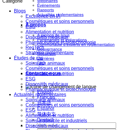
Webinaires
Catégorie
Événements
Rapports
Blogs
Actualités réglementaires
Excellence en IA
Cosmétiques et soins personnels
À propos
ESG
Alimentation et nutrition
À propos de nous
Dispositifs médicaux
Partenariats et intégrations
Pharmaceutique et biotechnologie
Communauté d'experts en réglementation
RegTech
Gouvernance
Stratégie réglementaire
Rédaction
Études de cas
Carrières
Soins aux animaux
FAQ
Cosmétiques et soins personnels
Contactez-nous
Alimentation et nutrition
ESG
Dispositifs médicaux
Pharmaceutique et biotechnologie
English
Actualités réglementaires
Français
Soins aux animaux
日本語
Cosmétiques et soins personnels
Español
ESG
简体中文
Alimentation et nutrition
Deutsch
Soins à domicile et industriels
Dispositifs médicaux