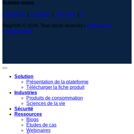
Suivez-nous
Facebook
|
LinkedIn
|
YouTube
|
X
RegASK © 2026. Tous droits réservés |
politique de
confidentialité
Solution
Présentation de la plateforme
Télécharger la fiche produit
Industries
Produits de consommation
Sciences de la vie
Sécurité
Ressources
Blogs
Études de cas
Webinaires