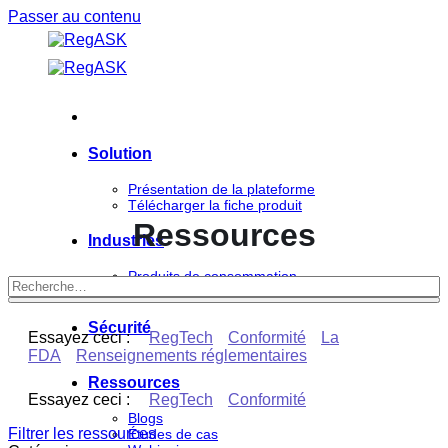
Passer au contenu
Solution
Présentation de la plateforme
Télécharger la fiche produit
Ressources
Industries
Produits de consommation
Sciences de la vie
Sécurité
Essayez ceci :
RegTech
Conformité
La
FDA
Renseignements réglementaires
Ressources
Essayez ceci :
RegTech
Conformité
Blogs
Filtrer les ressources
Études de cas