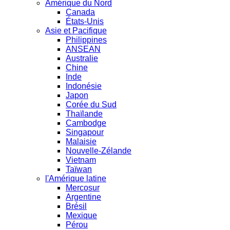
Amérique du Nord
Canada
États-Unis
Asie et Pacifique
Philippines
ANSEAN
Australie
Chine
Inde
Indonésie
Japon
Corée du Sud
Thaïlande
Cambodge
Singapour
Malaisie
Nouvelle-Zélande
Vietnam
Taïwan
l'Amérique latine
Mercosur
Argentine
Brésil
Mexique
Pérou