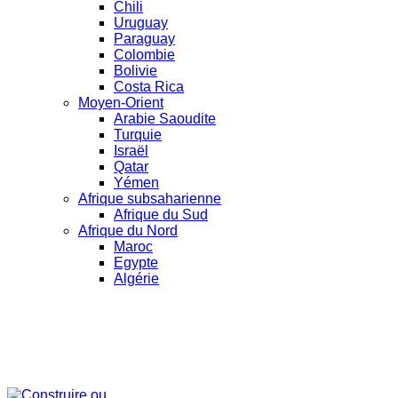
Chili
Uruguay
Paraguay
Colombie
Bolivie
Costa Rica
Moyen-Orient
Arabie Saoudite
Turquie
Israël
Qatar
Yémen
Afrique subsaharienne
Afrique du Sud
Afrique du Nord
Maroc
Egypte
Algérie