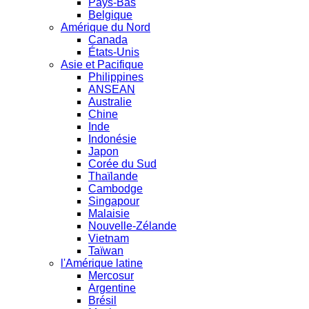
Pays-Bas
Belgique
Amérique du Nord
Canada
États-Unis
Asie et Pacifique
Philippines
ANSEAN
Australie
Chine
Inde
Indonésie
Japon
Corée du Sud
Thaïlande
Cambodge
Singapour
Malaisie
Nouvelle-Zélande
Vietnam
Taïwan
l'Amérique latine
Mercosur
Argentine
Brésil