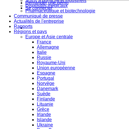
Soins à domicile et industriels
Demander une démo
Dispositifs médicaux
Se connecter
Pharmaceutique et biotechnologie
Communiqué de presse
Actualités de l'entreprise
Rapports
Régions et pays
Europe et Asie centrale
France
Allemagne
Italie
Russie
Royaume-Uni
Union européenne
Espagne
Portugal
Norvège
Danemark
Suède
Finlande
Lituanie
Grèce
Irlande
Islande
Ukraine