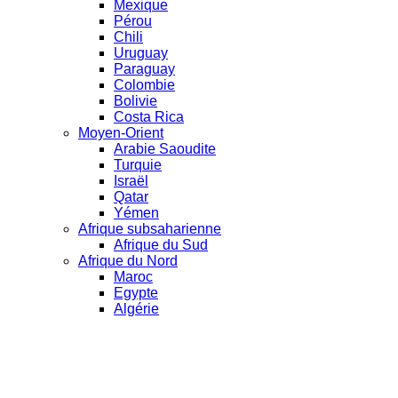
Mexique
Pérou
Chili
Uruguay
Paraguay
Colombie
Bolivie
Costa Rica
Moyen-Orient
Arabie Saoudite
Turquie
Israël
Qatar
Yémen
Afrique subsaharienne
Afrique du Sud
Afrique du Nord
Maroc
Egypte
Algérie