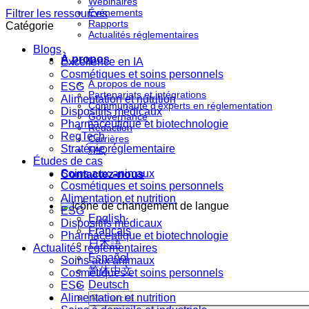
Webinaires
Événements
Filtrer les ressources
Rapports
Catégorie
Actualités réglementaires
Blogs
À propos
Excellence en IA
Cosmétiques et soins personnels
À propos de nous
ESG
Partenariats et intégrations
Alimentation et nutrition
Communauté d'experts en réglementation
Dispositifs médicaux
Gouvernance
Pharmaceutique et biotechnologie
Rédaction
RegTech
Carrières
Stratégie réglementaire
FAQ
Études de cas
Soins aux animaux
Contactez-nous
Cosmétiques et soins personnels
Alimentation et nutrition
ESG
English
Dispositifs médicaux
Français
Pharmaceutique et biotechnologie
日本語
Actualités réglementaires
Español
Soins aux animaux
简体中文
Cosmétiques et soins personnels
Deutsch
ESG
Alimentation et nutrition