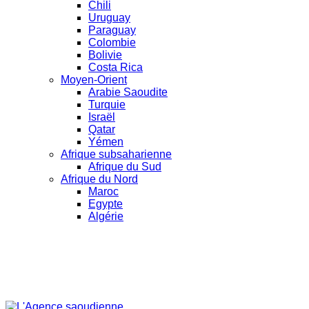
Chili
Uruguay
Paraguay
Colombie
Bolivie
Costa Rica
Moyen-Orient
Arabie Saoudite
Turquie
Israël
Qatar
Yémen
Afrique subsaharienne
Afrique du Sud
Afrique du Nord
Maroc
Egypte
Algérie