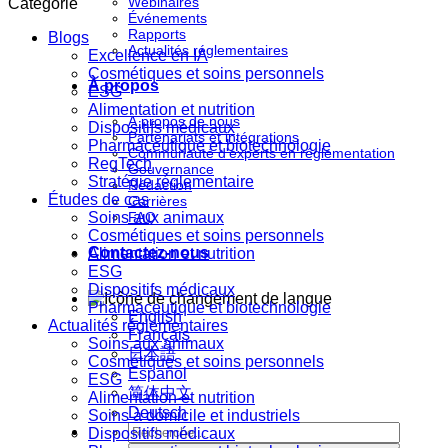
Webinaires
Catégorie
Événements
Rapports
Blogs
Actualités réglementaires
Excellence en IA
Cosmétiques et soins personnels
À propos
ESG
Alimentation et nutrition
À propos de nous
Dispositifs médicaux
Partenariats et intégrations
Pharmaceutique et biotechnologie
Communauté d'experts en réglementation
RegTech
Gouvernance
Stratégie réglementaire
Rédaction
Études de cas
Carrières
Soins aux animaux
FAQ
Cosmétiques et soins personnels
Contactez-nous
Alimentation et nutrition
ESG
Dispositifs médicaux
Pharmaceutique et biotechnologie
English
Actualités réglementaires
Français
Soins aux animaux
日本語
Cosmétiques et soins personnels
Español
ESG
简体中文
Alimentation et nutrition
Deutsch
Soins à domicile et industriels
Dispositifs médicaux