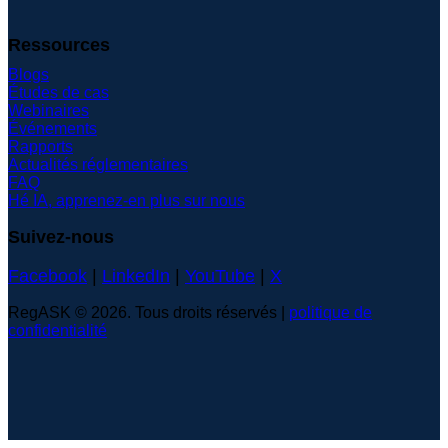
Ressources
Blogs
Études de cas
Webinaires
Événements
Rapports
Actualités réglementaires
FAQ
Hé IA, apprenez-en plus sur nous
Suivez-nous
Facebook
|
LinkedIn
|
YouTube
|
X
RegASK © 2026. Tous droits réservés |
politique de
confidentialité