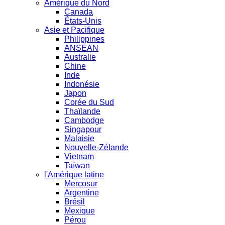
Amérique du Nord
Canada
États-Unis
Asie et Pacifique
Philippines
ANSEAN
Australie
Chine
Inde
Indonésie
Japon
Corée du Sud
Thaïlande
Cambodge
Singapour
Malaisie
Nouvelle-Zélande
Vietnam
Taïwan
l'Amérique latine
Mercosur
Argentine
Brésil
Mexique
Pérou