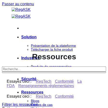
Passer au contenu
Solution
Présentation de la plateforme
Télécharger la fiche produit
Ressources
Industries
Produits de consommation
Sciences de la vie
Sécurité
Essayez ceci :
RegTech
Conformité
La
FDA
Renseignements réglementaires
Ressources
Essayez ceci :
RegTech
Conformité
Blogs
Filtrer les ressources
Études de cas