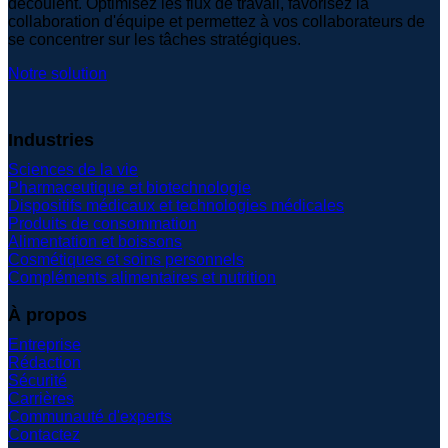
découlent. Optimisez les flux de travail, favorisez la
collaboration d'équipe et permettez à vos collaborateurs de
se concentrer sur les tâches stratégiques.
Notre solution
Industries
Sciences de la vie
Pharmaceutique et biotechnologie
Dispositifs médicaux et technologies médicales
Produits de consommation
Alimentation et boissons
Cosmétiques et soins personnels
Compléments alimentaires et nutrition
À propos
Entreprise
Rédaction
Sécurité
Carrières
Communauté d'experts
Contactez