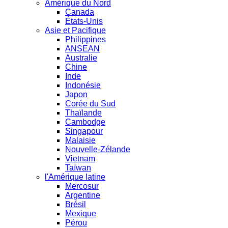
Amérique du Nord
Canada
États-Unis
Asie et Pacifique
Philippines
ANSEAN
Australie
Chine
Inde
Indonésie
Japon
Corée du Sud
Thaïlande
Cambodge
Singapour
Malaisie
Nouvelle-Zélande
Vietnam
Taïwan
l'Amérique latine
Mercosur
Argentine
Brésil
Mexique
Pérou