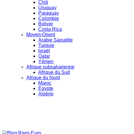
Chili
Uruguay
Paraguay
Colombie
Bolivie
Costa Rica
Moyen-Orient
Arabie Saoudite
Turquie
Israël
Qatar
Yémen
Afrique subsaharienne
Afrique du Sud
Afrique du Nord
Maroc
Egypte
Algérie