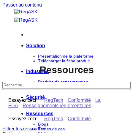
Passer au contenu
Solution
Présentation de la plateforme
Télécharger la fiche produit
Ressources
Industries
Produits de consommation
Sciences de la vie
Sécurité
Essayez ceci :
RegTech
Conformité
La
FDA
Renseignements réglementaires
Ressources
Essayez ceci :
RegTech
Conformité
Blogs
Filtrer les ressources
Études de cas