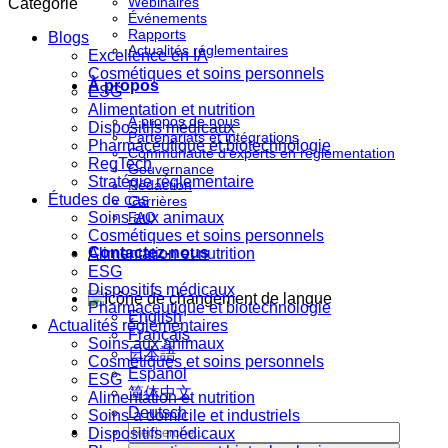
Webinaires
Catégorie
Événements
Rapports
Blogs
Actualités réglementaires
Excellence en IA
Cosmétiques et soins personnels
À propos
ESG
Alimentation et nutrition
À propos de nous
Dispositifs médicaux
Partenariats et intégrations
Pharmaceutique et biotechnologie
Communauté d'experts en réglementation
RegTech
Gouvernance
Stratégie réglementaire
Rédaction
Études de cas
Carrières
Soins aux animaux
FAQ
Cosmétiques et soins personnels
Contactez-nous
Alimentation et nutrition
ESG
Dispositifs médicaux
Pharmaceutique et biotechnologie
English
Actualités réglementaires
Français
Soins aux animaux
日本語
Cosmétiques et soins personnels
Español
ESG
简体中文
Alimentation et nutrition
Deutsch
Soins à domicile et industriels
Dispositifs médicaux