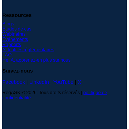
Ressources
Blogs
Études de cas
Webinaires
Événements
Rapports
Actualités réglementaires
FAQ
Hé IA, apprenez-en plus sur nous
Suivez-nous
Facebook
|
LinkedIn
|
YouTube
|
X
RegASK © 2026. Tous droits réservés |
politique de
confidentialité