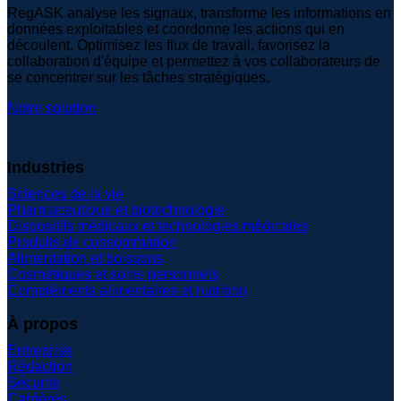
RegASK analyse les signaux, transforme les informations en
données exploitables et coordonne les actions qui en
découlent. Optimisez les flux de travail, favorisez la
collaboration d'équipe et permettez à vos collaborateurs de
se concentrer sur les tâches stratégiques.
Notre solution
Industries
Sciences de la vie
Pharmaceutique et biotechnologie
Dispositifs médicaux et technologies médicales
Produits de consommation
Alimentation et boissons
Cosmétiques et soins personnels
Compléments alimentaires et nutrition
À propos
Entreprise
Rédaction
Sécurité
Carrières