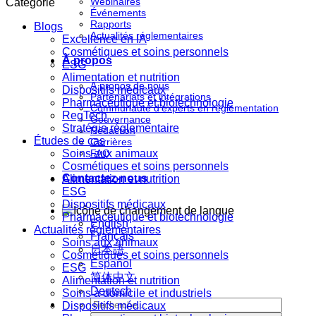
Webinaires
Catégorie
Événements
Rapports
Blogs
Actualités réglementaires
Excellence en IA
Cosmétiques et soins personnels
À propos
ESG
Alimentation et nutrition
À propos de nous
Dispositifs médicaux
Partenariats et intégrations
Pharmaceutique et biotechnologie
Communauté d'experts en réglementation
RegTech
Gouvernance
Stratégie réglementaire
Rédaction
Études de cas
Carrières
Soins aux animaux
FAQ
Cosmétiques et soins personnels
Contactez-nous
Alimentation et nutrition
ESG
Dispositifs médicaux
Pharmaceutique et biotechnologie
English
Actualités réglementaires
Français
Soins aux animaux
日本語
Cosmétiques et soins personnels
Español
ESG
简体中文
Alimentation et nutrition
Deutsch
Soins à domicile et industriels
Dispositifs médicaux