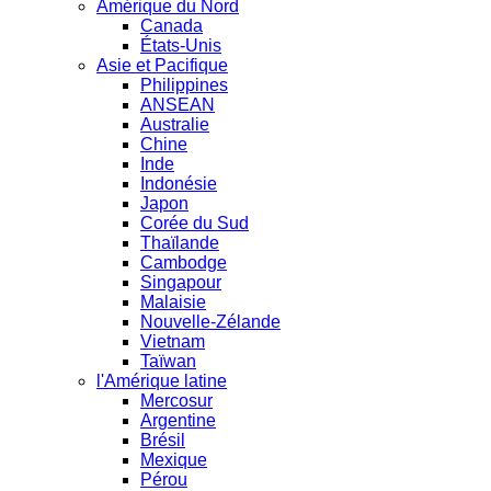
Amérique du Nord
Canada
États-Unis
Asie et Pacifique
Philippines
ANSEAN
Australie
Chine
Inde
Indonésie
Japon
Corée du Sud
Thaïlande
Cambodge
Singapour
Malaisie
Nouvelle-Zélande
Vietnam
Taïwan
l'Amérique latine
Mercosur
Argentine
Brésil
Mexique
Pérou