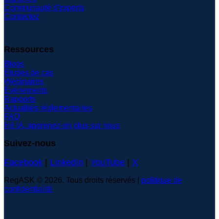
Communauté d'experts
Contactez
Ressources
Blogs
Études de cas
Webinaires
Événements
Rapports
Actualités réglementaires
FAQ
Hé IA, apprenez-en plus sur nous
Suivez-nous
Facebook
|
LinkedIn
|
YouTube
|
X
RegASK © 2026. Tous droits réservés |
politique de
confidentialité