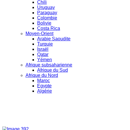
Chili
Uruguay
Paraguay
Colombie
Bolivie
Costa Rica
Moyen-Orient
Arabie Saoudite
Turquie
Israël
Qatar
Yémen
Afrique subsaharienne
Afrique du Sud
Afrique du Nord
Maroc
Egypte
Algérie