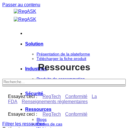
Passer au contenu
Solution
Présentation de la plateforme
Télécharger la fiche produit
Ressources
Industries
Produits de consommation
Sciences de la vie
Sécurité
Essayez ceci :
RegTech
Conformité
La
FDA
Renseignements réglementaires
Ressources
Essayez ceci :
RegTech
Conformité
Blogs
Filtrer les ressources
Études de cas