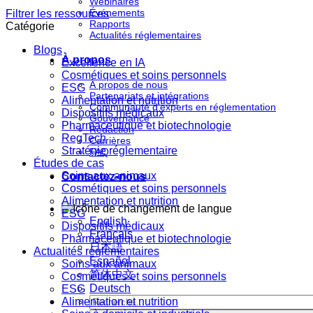
Webinaires
Événements
Filtrer les ressources
Rapports
Catégorie
Actualités réglementaires
Blogs
À propos
Excellence en IA
Cosmétiques et soins personnels
À propos de nous
ESG
Partenariats et intégrations
Alimentation et nutrition
Communauté d'experts en réglementation
Dispositifs médicaux
Gouvernance
Pharmaceutique et biotechnologie
Rédaction
RegTech
Carrières
Stratégie réglementaire
FAQ
Études de cas
Soins aux animaux
Contactez-nous
Cosmétiques et soins personnels
Alimentation et nutrition
ESG
English
Dispositifs médicaux
Français
Pharmaceutique et biotechnologie
日本語
Actualités réglementaires
Español
Soins aux animaux
简体中文
Cosmétiques et soins personnels
Deutsch
ESG
Alimentation et nutrition