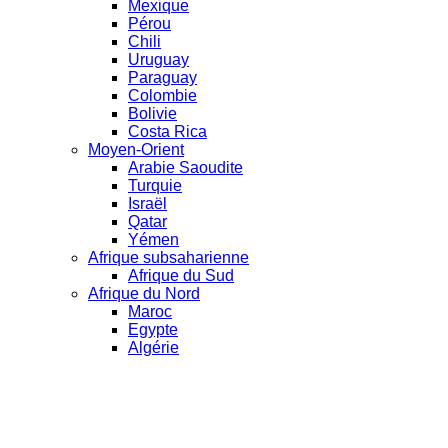
Mexique
Pérou
Chili
Uruguay
Paraguay
Colombie
Bolivie
Costa Rica
Moyen-Orient
Arabie Saoudite
Turquie
Israël
Qatar
Yémen
Afrique subsaharienne
Afrique du Sud
Afrique du Nord
Maroc
Egypte
Algérie