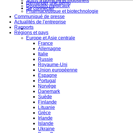
Soins à domicile et industriels
Demander une démo
Dispositifs médicaux
Se connecter
Pharmaceutique et biotechnologie
Communiqué de presse
Actualités de l'entreprise
Rapports
Régions et pays
Europe et Asie centrale
France
Allemagne
Italie
Russie
Royaume-Uni
Union européenne
Espagne
Portugal
Norvège
Danemark
Suède
Finlande
Lituanie
Grèce
Irlande
Islande
Ukraine