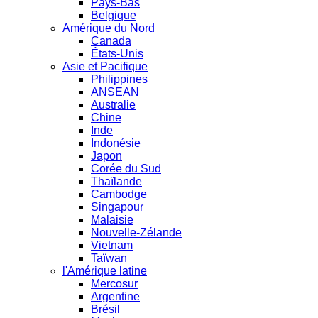
Pays-Bas
Belgique
Amérique du Nord
Canada
États-Unis
Asie et Pacifique
Philippines
ANSEAN
Australie
Chine
Inde
Indonésie
Japon
Corée du Sud
Thaïlande
Cambodge
Singapour
Malaisie
Nouvelle-Zélande
Vietnam
Taïwan
l'Amérique latine
Mercosur
Argentine
Brésil