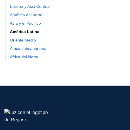
Europa y Asia Central
América del norte
Asia y el Pacífico
América Latina
Oriente Medio
África subsahariana
África del Norte