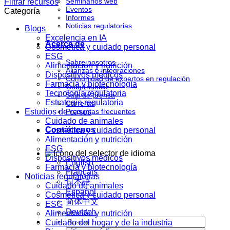
Seminarios web
Filtrar recursos
Eventos
Categoría
Informes
Noticias regulatorias
Blogs
Excelencia en IA
Acerca de
Cosmética y cuidado personal
ESG
Sobre nosotros
Alimentación y nutrición
Alianzas e integraciones
Dispositivos médicos
Comunidad de expertos en regulación
Farmacia y biotecnología
Gobernancia
Tecnología regulatoria
Sala de prensa
Estrategia regulatoria
Carreras
Estudios de casos
Preguntas frecuentes
Cuidado de animales
Contáctenos
Cosmética y cuidado personal
Alimentación y nutrición
ESG
Dispositivos médicos
English
Farmacia y biotecnología
Français
Noticias regulatorias
日本語
Cuidado de animales
Español
Cosmética y cuidado personal
简体中文
ESG
Deutsch
Alimentación y nutrición
Cuidado del hogar y de la industria