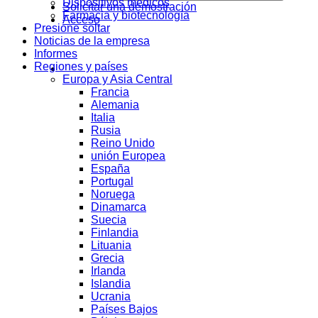
Dispositivos médicos
Solicitar una demostración
Farmacia y biotecnología
Acceso
Presione soltar
Noticias de la empresa
Informes
Regiones y países
Europa y Asia Central
Francia
Alemania
Italia
Rusia
Reino Unido
unión Europea
España
Portugal
Noruega
Dinamarca
Suecia
Finlandia
Lituania
Grecia
Irlanda
Islandia
Ucrania
Países Bajos