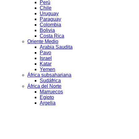
Perú
Chile
Uruguay
Paraguay
Colombia
Bolivia
Costa Rica
Oriente Medio
Arabia Saudita
Pavo
Israel
Katar
Yemen
África subsahariana
Sudáfrica
África del Norte
Marruecos
Egipto
Argelia