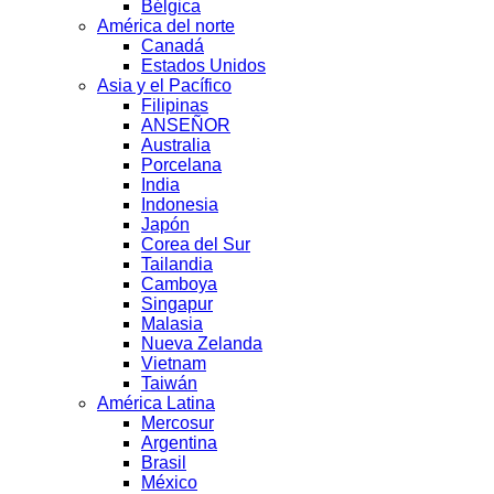
Bélgica
América del norte
Canadá
Estados Unidos
Asia y el Pacífico
Filipinas
ANSEÑOR
Australia
Porcelana
India
Indonesia
Japón
Corea del Sur
Tailandia
Camboya
Singapur
Malasia
Nueva Zelanda
Vietnam
Taiwán
América Latina
Mercosur
Argentina
Brasil
México