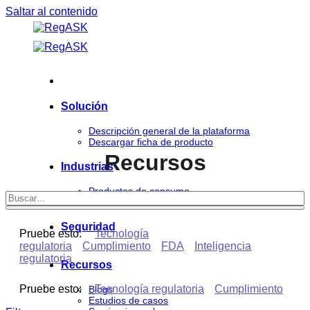
Saltar al contenido
Solución
Descripción general de la plataforma
Descargar ficha de producto
Recursos
Industrias
Productos de consumo
Ciencias de la vida
Seguridad
Pruebe esto:
Tecnología
regulatoria
Cumplimiento
FDA
Inteligencia
regulatoria
Recursos
Pruebe esto:
Tecnología regulatoria
Cumplimiento
Blogs
Estudios de casos