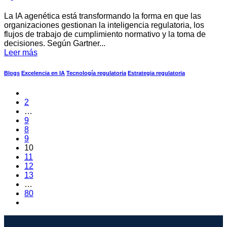
La IA agenética está transformando la forma en que las
organizaciones gestionan la inteligencia regulatoria, los
flujos de trabajo de cumplimiento normativo y la toma de
decisiones. Según Gartner...
Leer más
Blogs
Excelencia en IA
Tecnología regulatoria
Estrategia regulatoria
2
…
9
8
9
10
11
12
13
…
80