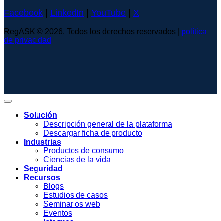
Facebook
|
LinkedIn
|
YouTube
|
X
RegASK © 2026. Todos los derechos reservados |
política
de privacidad
Solución
Descripción general de la plataforma
Descargar ficha de producto
Industrias
Productos de consumo
Ciencias de la vida
Seguridad
Recursos
Blogs
Estudios de casos
Seminarios web
Eventos