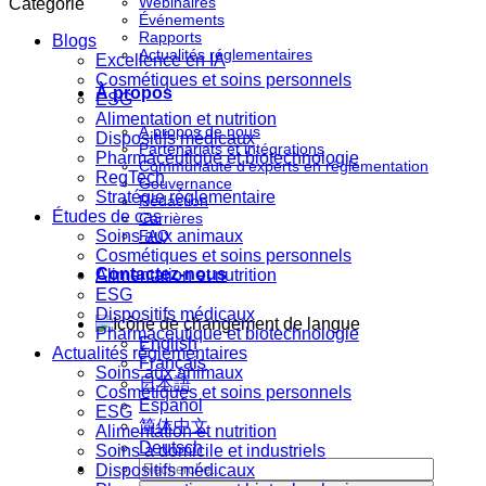
Webinaires
Catégorie
Événements
Rapports
Blogs
Actualités réglementaires
Excellence en IA
Cosmétiques et soins personnels
À propos
ESG
Alimentation et nutrition
À propos de nous
Dispositifs médicaux
Partenariats et intégrations
Pharmaceutique et biotechnologie
Communauté d'experts en réglementation
RegTech
Gouvernance
Stratégie réglementaire
Rédaction
Études de cas
Carrières
Soins aux animaux
FAQ
Cosmétiques et soins personnels
Contactez-nous
Alimentation et nutrition
ESG
Dispositifs médicaux
Pharmaceutique et biotechnologie
English
Actualités réglementaires
Français
Soins aux animaux
日本語
Cosmétiques et soins personnels
Español
ESG
简体中文
Alimentation et nutrition
Deutsch
Soins à domicile et industriels
Dispositifs médicaux