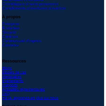
Cosmétiques et soins personnels
Compléments alimentaires et nutrition
À propos
Entreprise
Rédaction
Sécurité
Carrières
Communauté d'experts
Contactez
Ressources
Blogs
Études de cas
Webinaires
Événements
Rapports
Actualités réglementaires
FAQ
Hé IA, apprenez-en plus sur nous