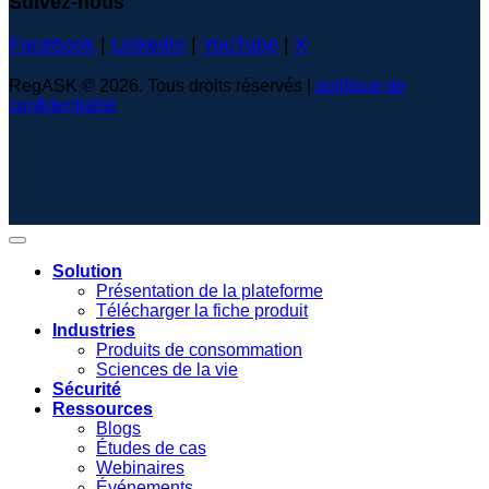
Suivez-nous
Facebook
|
LinkedIn
|
YouTube
|
X
RegASK © 2026. Tous droits réservés |
politique de
confidentialité
Solution
Présentation de la plateforme
Télécharger la fiche produit
Industries
Produits de consommation
Sciences de la vie
Sécurité
Ressources
Blogs
Études de cas
Webinaires
Événements