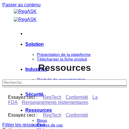
Passer au contenu
Solution
Présentation de la plateforme
Télécharger la fiche produit
Ressources
Industries
Produits de consommation
Sciences de la vie
Sécurité
Essayez ceci :
RegTech
Conformité
La
FDA
Renseignements réglementaires
Ressources
Essayez ceci :
RegTech
Conformité
Blogs
Filtrer les ressources
Études de cas