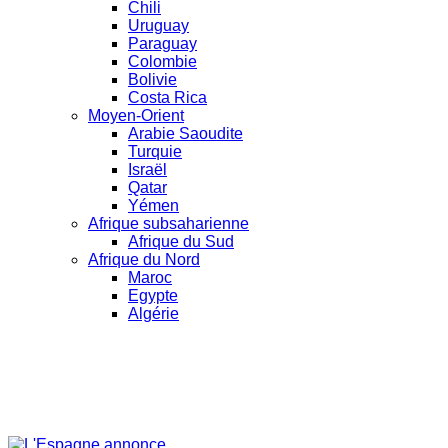
Chili
Uruguay
Paraguay
Colombie
Bolivie
Costa Rica
Moyen-Orient
Arabie Saoudite
Turquie
Israël
Qatar
Yémen
Afrique subsaharienne
Afrique du Sud
Afrique du Nord
Maroc
Egypte
Algérie