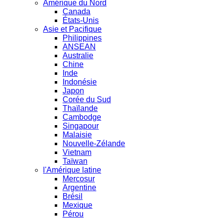
Amérique du Nord
Canada
États-Unis
Asie et Pacifique
Philippines
ANSEAN
Australie
Chine
Inde
Indonésie
Japon
Corée du Sud
Thaïlande
Cambodge
Singapour
Malaisie
Nouvelle-Zélande
Vietnam
Taïwan
l'Amérique latine
Mercosur
Argentine
Brésil
Mexique
Pérou