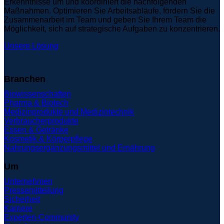
Erkenntnisse um und koordiniert die nachfolgenden
Maßnahmen. Optimieren Sie Arbeitsabläufe, fördern Sie die
Zusammenarbeit im Team und geben Sie Ihrem Team die
Möglichkeit, sich auf strategische Aufgaben zu konzentrieren.
Unsere Lösung
Branchen
Biowissenschaften
Pharma & Biotech
Medizinprodukte und Medizintechnik
Verbraucherprodukte
Essen & Getränke
Kosmetik & Körperpflege
Nahrungsergänzungsmittel und Ernährung
Um
Unternehmen
Pressemitteilung
Sicherheit
Karriere
Experten-Community