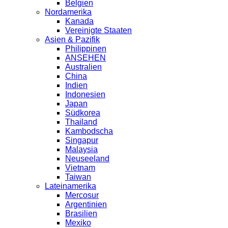
Belgien
Nordamerika
Kanada
Vereinigte Staaten
Asien & Pazifik
Philippinen
ANSEHEN
Australien
China
Indien
Indonesien
Japan
Südkorea
Thailand
Kambodscha
Singapur
Malaysia
Neuseeland
Vietnam
Taiwan
Lateinamerika
Mercosur
Argentinien
Brasilien
Mexiko