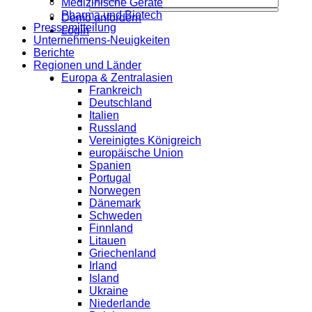
Medizinische Geräte
Pharma und Biotech
Demo anfordern
Pressemitteilung
Login
Unternehmens-Neuigkeiten
Berichte
Regionen und Länder
Europa & Zentralasien
Frankreich
Deutschland
Italien
Russland
Vereinigtes Königreich
europäische Union
Spanien
Portugal
Norwegen
Dänemark
Schweden
Finnland
Litauen
Griechenland
Irland
Island
Ukraine
Niederlande