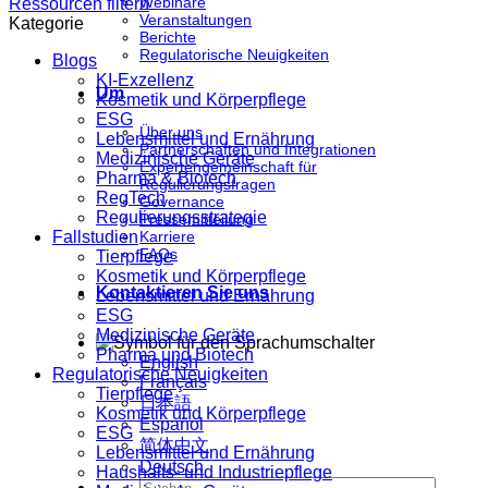
Webinare
Ressourcen filtern
Veranstaltungen
Kategorie
Berichte
Regulatorische Neuigkeiten
Blogs
KI-Exzellenz
Um
Kosmetik und Körperpflege
ESG
Über uns
Lebensmittel und Ernährung
Partnerschaften und Integrationen
Medizinische Geräte
Expertengemeinschaft für
Pharma & Biotech
Regulierungsfragen
RegTech
Governance
Regulierungsstrategie
Pressemitteilung
Fallstudien
Karriere
FAQs
Tierpflege
Kosmetik und Körperpflege
Kontaktieren Sie uns
Lebensmittel und Ernährung
ESG
Medizinische Geräte
Pharma und Biotech
English
Regulatorische Neuigkeiten
Français
Tierpflege
日本語
Kosmetik und Körperpflege
Español
ESG
简体中文
Lebensmittel und Ernährung
Deutsch
Haushalts- und Industriepflege