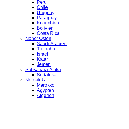
Peru
Chile
Uruguay
Paraguay
Kolumbien
Bolivien
Costa Rica
Naher Osten
Saudi-Arabien
Truthahn
Israel
Katar
Jemen
Subsahara-Afrika
Südafrika
Nordafrika
Marokko
Ägypten
Algerien