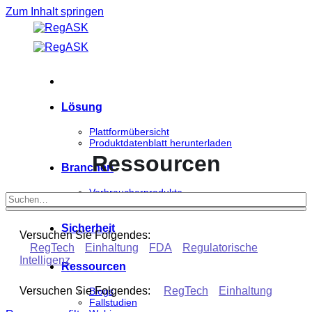
Zum Inhalt springen
Lösung
Plattformübersicht
Produktdatenblatt herunterladen
Ressourcen
Branchen
Verbraucherprodukte
Biowissenschaften
Sicherheit
Versuchen Sie Folgendes:
RegTech
Einhaltung
FDA
Regulatorische
Intelligenz
Ressourcen
Versuchen Sie Folgendes:
RegTech
Einhaltung
Blogs
Fallstudien