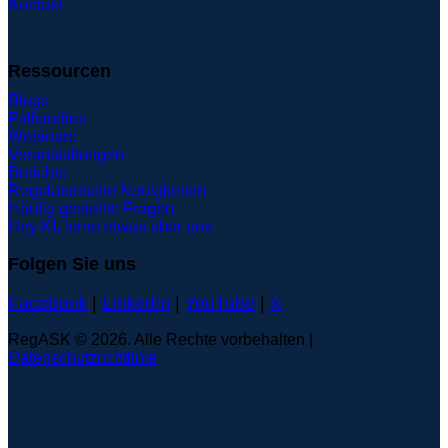
Kontakt
Ressourcen
Blogs
Fallstudien
Webinare
Veranstaltungen
Berichte
Regulatorische Neuigkeiten
Häufig gestellte Fragen
Hey KI, lerne etwas über uns
Folgen Sie uns
Facebook
|
LinkedIn
|
YouTube
|
X
RegASK © 2026. Alle Rechte vorbehalten |
Datenschutzrichtlinie