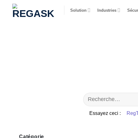
Passer
Solution
Industries
Sécur
au
contenu
Essayez ceci :
RegT
Catégorie