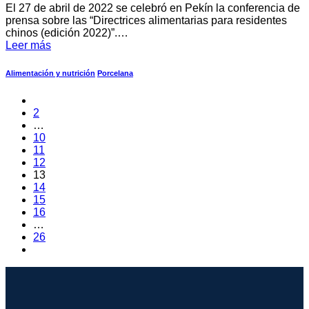
El 27 de abril de 2022 se celebró en Pekín la conferencia de
prensa sobre las “Directrices alimentarias para residentes
chinos (edición 2022)”.…
Leer más
Alimentación y nutrición
Porcelana
2
…
10
11
12
13
14
15
16
…
26