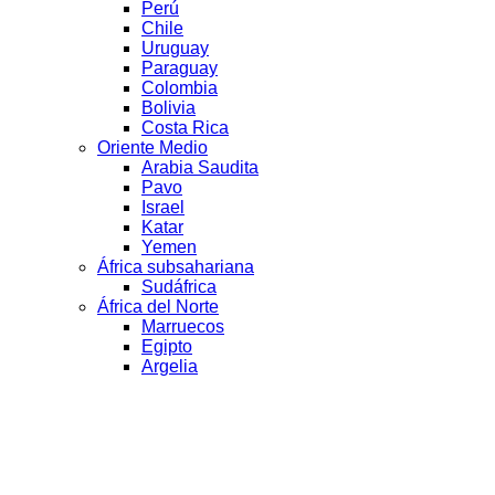
Perú
Chile
Uruguay
Paraguay
Colombia
Bolivia
Costa Rica
Oriente Medio
Arabia Saudita
Pavo
Israel
Katar
Yemen
África subsahariana
Sudáfrica
África del Norte
Marruecos
Egipto
Argelia