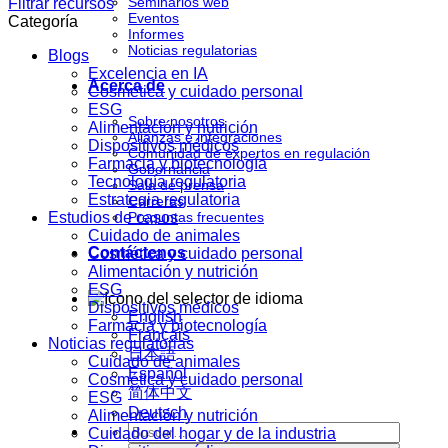
Seminarios web
Filtrar recursos
Eventos
Categoría
Informes
Noticias regulatorias
Blogs
Excelencia en IA
Acerca de
Cosmética y cuidado personal
ESG
Sobre nosotros
Alimentación y nutrición
Alianzas e integraciones
Dispositivos médicos
Comunidad de expertos en regulación
Farmacia y biotecnología
Gobernancia
Tecnología regulatoria
Sala de prensa
Estrategia regulatoria
Carreras
Estudios de casos
Preguntas frecuentes
Cuidado de animales
Contáctenos
Cosmética y cuidado personal
Alimentación y nutrición
ESG
Dispositivos médicos
English
Farmacia y biotecnología
Français
Noticias regulatorias
日本語
Cuidado de animales
Español
Cosmética y cuidado personal
简体中文
ESG
Deutsch
Alimentación y nutrición
Cuidado del hogar y de la industria