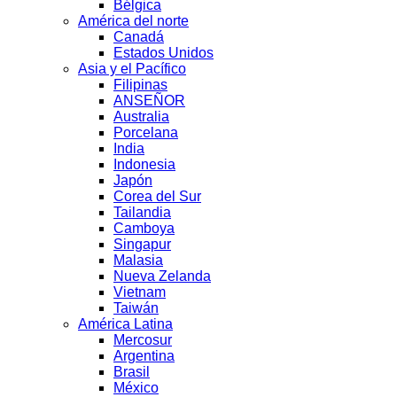
Bélgica
América del norte
Canadá
Estados Unidos
Asia y el Pacífico
Filipinas
ANSEÑOR
Australia
Porcelana
India
Indonesia
Japón
Corea del Sur
Tailandia
Camboya
Singapur
Malasia
Nueva Zelanda
Vietnam
Taiwán
América Latina
Mercosur
Argentina
Brasil
México