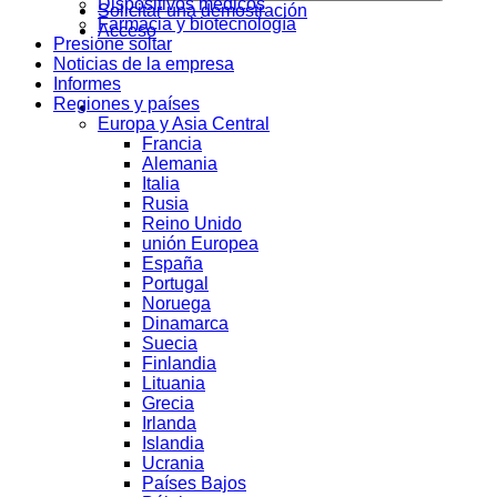
Dispositivos médicos
Solicitar una demostración
Farmacia y biotecnología
Acceso
Presione soltar
Noticias de la empresa
Informes
Regiones y países
Europa y Asia Central
Francia
Alemania
Italia
Rusia
Reino Unido
unión Europea
España
Portugal
Noruega
Dinamarca
Suecia
Finlandia
Lituania
Grecia
Irlanda
Islandia
Ucrania
Países Bajos