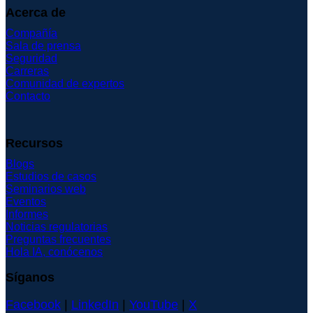
Acerca de
Compañía
Sala de prensa
Seguridad
Carreras
Comunidad de expertos
Contacto
Recursos
Blogs
Estudios de casos
Seminarios web
Eventos
Informes
Noticias regulatorias
Preguntas frecuentes
Hola IA, conócenos
Síganos
Facebook
|
LinkedIn
|
YouTube
|
X