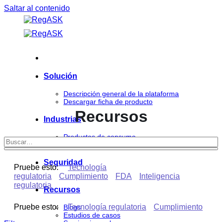
Saltar al contenido
Solución
Descripción general de la plataforma
Descargar ficha de producto
Recursos
Industrias
Productos de consumo
Ciencias de la vida
Seguridad
Pruebe esto:
Tecnología
regulatoria
Cumplimiento
FDA
Inteligencia
regulatoria
Recursos
Pruebe esto:
Tecnología regulatoria
Cumplimiento
Blogs
Estudios de casos