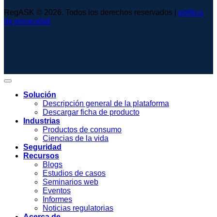
RegASK © 2026. Todos los derechos reservados |
política
de privacidad
Solución
Descripción general de la plataforma
Descargar ficha de producto
Industrias
Productos de consumo
Ciencias de la vida
Seguridad
Recursos
Blogs
Estudios de casos
Seminarios web
Eventos
Informes
Noticias regulatorias
Acerca de