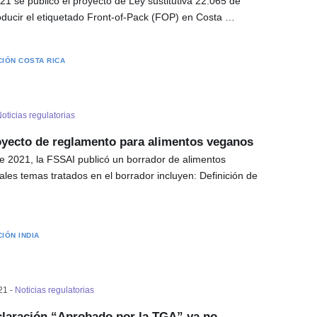
1 se publicó el proyecto de Ley sustitutiva 22.065 de
oducir el etiquetado Front-of-Pack (FOP) en Costa …
CIÓN
COSTA RICA
oticias regulatorias
royecto de reglamento para alimentos veganos
e 2021, la FSSAI publicó un borrador de alimentos
ales temas tratados en el borrador incluyen: Definición de
CIÓN
INDIA
21 -
Noticias regulatorias
eclaración “Aprobado por la TGA” ya no