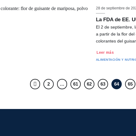
28 de septiembre de 20
La FDA de EE. U
El 2 de septiembre, 
a partir de la flor 
colorantes del guis
Leer más
ALIMENTACIÓN Y NUTRI
2
…
61
62
63
64
65