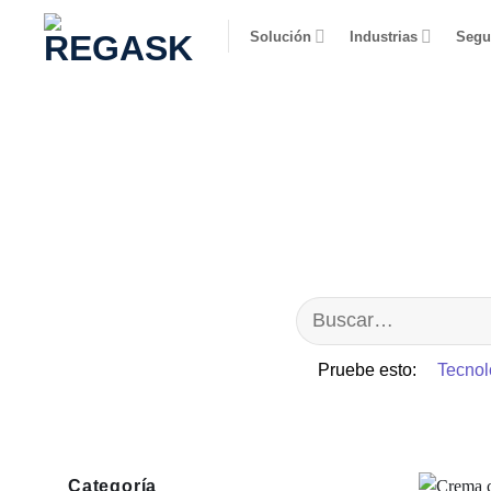
Saltar
Solución
Industrias
Segu
al
contenido
Pruebe esto:
Tecnol
Categoría