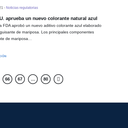
21 -
Noticias regulatorias
U. aprueba un nuevo colorante natural azul
la FDA aprobó un nuevo aditivo colorante azul elaborado
del guisante de mariposa. Los principales componentes
ante de mariposa…
CIÓN
66
67
…
80