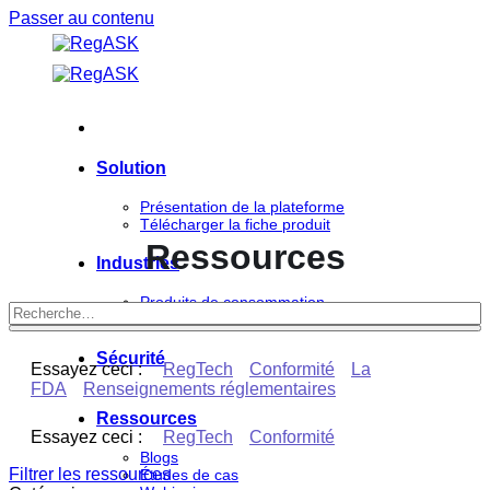
Passer au contenu
Solution
Présentation de la plateforme
Télécharger la fiche produit
Ressources
Industries
Produits de consommation
Sciences de la vie
Sécurité
Essayez ceci :
RegTech
Conformité
La
FDA
Renseignements réglementaires
Ressources
Essayez ceci :
RegTech
Conformité
Blogs
Filtrer les ressources
Études de cas