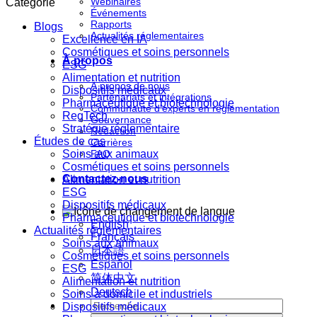
Webinaires
Catégorie
Événements
Rapports
Blogs
Actualités réglementaires
Excellence en IA
Cosmétiques et soins personnels
À propos
ESG
Alimentation et nutrition
À propos de nous
Dispositifs médicaux
Partenariats et intégrations
Pharmaceutique et biotechnologie
Communauté d'experts en réglementation
RegTech
Gouvernance
Stratégie réglementaire
Rédaction
Études de cas
Carrières
Soins aux animaux
FAQ
Cosmétiques et soins personnels
Contactez-nous
Alimentation et nutrition
ESG
Dispositifs médicaux
Pharmaceutique et biotechnologie
English
Actualités réglementaires
Français
Soins aux animaux
日本語
Cosmétiques et soins personnels
Español
ESG
简体中文
Alimentation et nutrition
Deutsch
Soins à domicile et industriels
Dispositifs médicaux