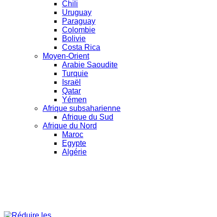
Chili
Uruguay
Paraguay
Colombie
Bolivie
Costa Rica
Moyen-Orient
Arabie Saoudite
Turquie
Israël
Qatar
Yémen
Afrique subsaharienne
Afrique du Sud
Afrique du Nord
Maroc
Egypte
Algérie