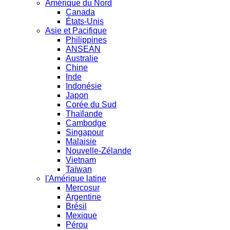
Amérique du Nord
Canada
États-Unis
Asie et Pacifique
Philippines
ANSEAN
Australie
Chine
Inde
Indonésie
Japon
Corée du Sud
Thaïlande
Cambodge
Singapour
Malaisie
Nouvelle-Zélande
Vietnam
Taïwan
l'Amérique latine
Mercosur
Argentine
Brésil
Mexique
Pérou