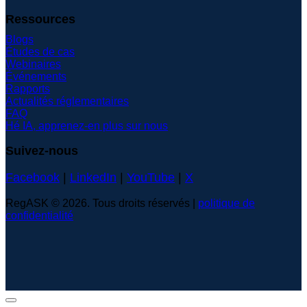
Ressources
Blogs
Études de cas
Webinaires
Événements
Rapports
Actualités réglementaires
FAQ
Hé IA, apprenez-en plus sur nous
Suivez-nous
Facebook
|
LinkedIn
|
YouTube
|
X
RegASK © 2026. Tous droits réservés |
politique de
confidentialité