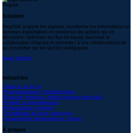
Solution
RegASK analyse les signaux, transforme les informations en
données exploitables et coordonne les actions qui en
découlent. Optimisez les flux de travail, favorisez la
collaboration d'équipe et permettez à vos collaborateurs de
se concentrer sur les tâches stratégiques.
Notre solution
Industries
Sciences de la vie
Pharmaceutique et biotechnologie
Dispositifs médicaux et technologies médicales
Produits de consommation
Alimentation et boissons
Cosmétiques et soins personnels
Compléments alimentaires et nutrition
À propos