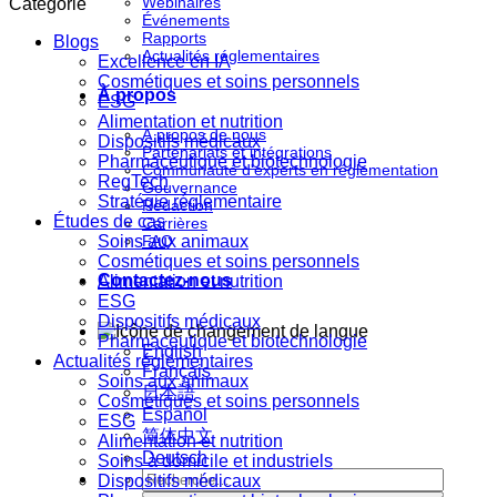
Webinaires
Catégorie
Événements
Rapports
Blogs
Actualités réglementaires
Excellence en IA
Cosmétiques et soins personnels
À propos
ESG
Alimentation et nutrition
À propos de nous
Dispositifs médicaux
Partenariats et intégrations
Pharmaceutique et biotechnologie
Communauté d'experts en réglementation
RegTech
Gouvernance
Stratégie réglementaire
Rédaction
Études de cas
Carrières
Soins aux animaux
FAQ
Cosmétiques et soins personnels
Contactez-nous
Alimentation et nutrition
ESG
Dispositifs médicaux
Pharmaceutique et biotechnologie
English
Actualités réglementaires
Français
Soins aux animaux
日本語
Cosmétiques et soins personnels
Español
ESG
简体中文
Alimentation et nutrition
Deutsch
Soins à domicile et industriels
Dispositifs médicaux