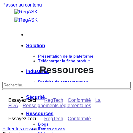
Passer au contenu
Solution
Présentation de la plateforme
Télécharger la fiche produit
Ressources
Industries
Produits de consommation
Sciences de la vie
Sécurité
Essayez ceci :
RegTech
Conformité
La
FDA
Renseignements réglementaires
Ressources
Essayez ceci :
RegTech
Conformité
Blogs
Filtrer les ressources
Études de cas