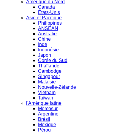
Amérique du Nord
Canada
États-Unis
Asie et Pacifique
Philippines
ANSEAN
Australie
Chine
Inde
Indonésie
Japon
Corée du Sud
Thaïlande
Cambodge
Singapour
Malaisie
Nouvelle-Zélande
Vietnam
Taïwan
l'Amérique latine
Mercosur
Argentine
Brésil
Mexique
Pérou