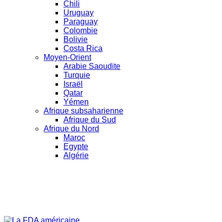
Chili
Uruguay
Paraguay
Colombie
Bolivie
Costa Rica
Moyen-Orient
Arabie Saoudite
Turquie
Israël
Qatar
Yémen
Afrique subsaharienne
Afrique du Sud
Afrique du Nord
Maroc
Egypte
Algérie