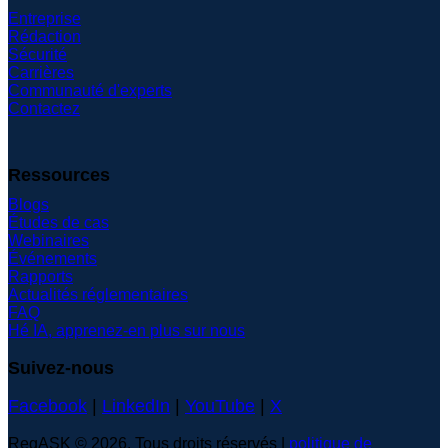
Entreprise
Rédaction
Sécurité
Carrières
Communauté d'experts
Contactez
Ressources
Blogs
Études de cas
Webinaires
Événements
Rapports
Actualités réglementaires
FAQ
Hé IA, apprenez-en plus sur nous
Suivez-nous
Facebook
|
LinkedIn
|
YouTube
|
X
RegASK © 2026. Tous droits réservés |
politique de