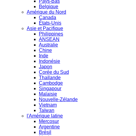
Pays-Bas
Belgique
Amérique du Nord
Canada
États-Unis
Asie et Pacifique
Philippines
ANSEAN
Australie
Chine
Inde
Indonésie
Japon
Corée du Sud
Thaïlande
Cambodge
Singapour
Malaisie
Nouvelle-Zélande
Vietnam
Taïwan
l'Amérique latine
Mercosur
Argentine
Brésil