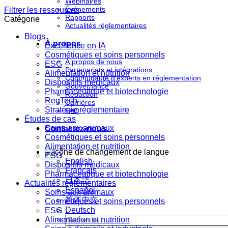
Webinaires
Événements
Filtrer les ressources
Rapports
Catégorie
Actualités réglementaires
Blogs
À propos
Excellence en IA
Cosmétiques et soins personnels
À propos de nous
ESG
Partenariats et intégrations
Alimentation et nutrition
Communauté d'experts en réglementation
Dispositifs médicaux
Gouvernance
Pharmaceutique et biotechnologie
Rédaction
RegTech
Carrières
Stratégie réglementaire
FAQ
Études de cas
Soins aux animaux
Contactez-nous
Cosmétiques et soins personnels
Alimentation et nutrition
ESG
English
Dispositifs médicaux
Français
Pharmaceutique et biotechnologie
日本語
Actualités réglementaires
Español
Soins aux animaux
简体中文
Cosmétiques et soins personnels
Deutsch
ESG
Alimentation et nutrition