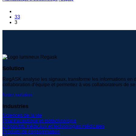
33
3
Solution
RegASK analyse les signaux, transforme les informations en don
collaboration d'équipe et permettez à vos collaborateurs de se
Notre solution
Industries
Sciences de la vie
Pharmaceutique et biotechnologie
Dispositifs médicaux et technologies médicales
Produits de consommation