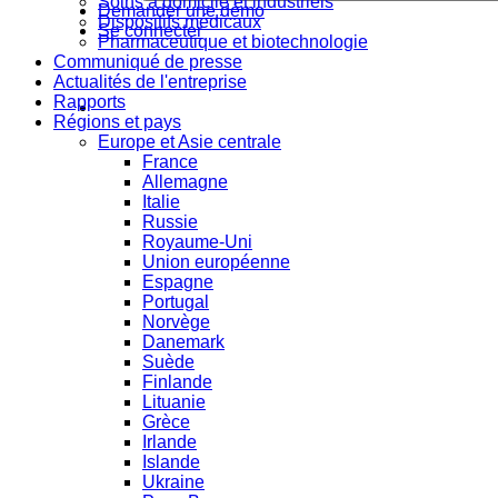
Soins à domicile et industriels
Demander une démo
Dispositifs médicaux
Se connecter
Pharmaceutique et biotechnologie
Communiqué de presse
Actualités de l'entreprise
Rapports
Régions et pays
Europe et Asie centrale
France
Allemagne
Italie
Russie
Royaume-Uni
Union européenne
Espagne
Portugal
Norvège
Danemark
Suède
Finlande
Lituanie
Grèce
Irlande
Islande
Ukraine