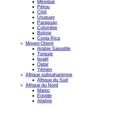
Mexique
Pérou
Chili
Uruguay
Paraguay
Colombie
Bolivie
Costa Rica
Moyen-Orient
Arabie Saoudite
Turquie
Israël
Qatar
Yémen
Afrique subsaharienne
Afrique du Sud
Afrique du Nord
Maroc
Egypte
Algérie